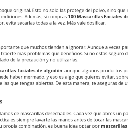
que original. Esto no solo las protege del polvo, sino que 
ondiciones. Además, si compras
100 Mascarillas Faciales 
 evita sacarlas todas a la vez. Más vale dosificar.
importante que muchos tienden a ignorar. Aunque a veces pa
e traerte más problemas que beneficios. Si no estás seguro
lado de la precaución y no utilizarlas.
arillas faciales de algodón
: aunque algunos productos p
puede haber mermado, y eso es algo que quieres evitar, sobr
de las que tengas abiertas. De esta manera, te aseguras de u
s
amos de mascarillas desechables. Cada vez que abres un paq
ca es siempre lavarte las manos antes de tocar las mascarill
r tu propia combinación, es buena idea optar por
mascarillas