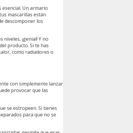
 esencial. Un armario
tus mascarillas están
ede descomponer los
 niveles, ¡genial! Y no
el producto. Si te has
 calor, como radiadores o
ciente con simplemente lanzar
uede provocar que las
que se estropeen. Si tienes
 separados para que no se
rganizadas permite que esas