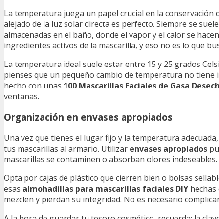
La temperatura juega un papel crucial en la conservación 
alejado de la luz solar directa es perfecto. Siempre se sue
almacenadas en el baño, donde el vapor y el calor se hac
ingredientes activos de la mascarilla, y eso no es lo que bu
La temperatura ideal suele estar entre 15 y 25 grados Celsi
pienses que un pequeño cambio de temperatura no tiene imp
hecho con unas
100 Mascarillas Faciales de Gasa Desec
ventanas.
Organización en envases apropiados
Una vez que tienes el lugar fijo y la temperatura adecuada
tus mascarillas al armario. Utilizar
envases apropiados
pue
mascarillas se contaminen o absorban olores indeseables.
Opta por cajas de plástico que cierren bien o bolsas sella
esas
almohadillas para mascarillas faciales DIY
hechas d
mezclen y pierdan su integridad. No es necesario complicar
A la hora de guardar tu tesoro cosmético, recuerda: la clav