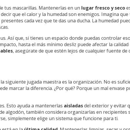
de tus mascarillas. Mantenerlas en un
lugar fresco y seco
es
le decir que el calor y la humedad son enemigos. Imagina que 
en presentes cada vez que te das una ducha. La humedad pu
scas.
us. Así que, si tienes un espacio donde puedas controlar esos
acto, hasta el más mínimo desliz puede afectar la calidad d
hables
, asegúrate de que estén lejos de cualquier fuente de
, la siguiente jugada maestra es la organización. No es sufi
de marcar la diferencia. ¿Por qué? Porque un mal envase p
bles. Esto ayuda a mantenerlas
aisladas
del exterior y evitar 
e algodón, también considera organizarlas en recipientes
se, simplemente elige un sistema que funcione para ti.
e está en la
última calidad
. Mantenerlas limpias, secas y o