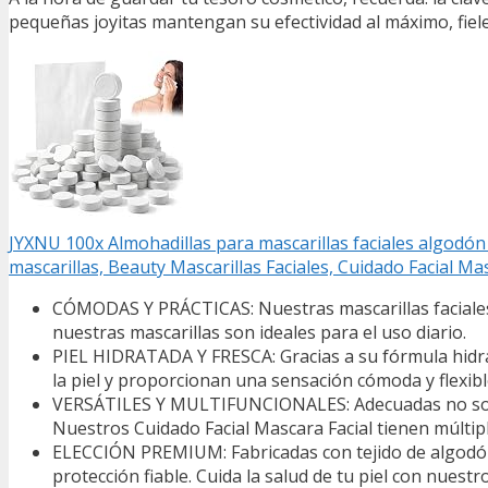
pequeñas joyitas mantengan su efectividad al máximo, fieles
JYXNU 100x Almohadillas para mascarillas faciales algodón
mascarillas, Beauty Mascarillas Faciales, Cuidado Facial Ma
CÓMODAS Y PRÁCTICAS: Nuestras mascarillas faciales
nuestras mascarillas son ideales para el uso diario.
PIEL HIDRATADA Y FRESCA: Gracias a su fórmula hidrat
la piel y proporcionan una sensación cómoda y flexibl
VERSÁTILES Y MULTIFUNCIONALES: Adecuadas no solo c
Nuestros Cuidado Facial Mascara Facial tienen múltiple
ELECCIÓN PREMIUM: Fabricadas con tejido de algodón d
protección fiable. Cuida la salud de tu piel con nuest