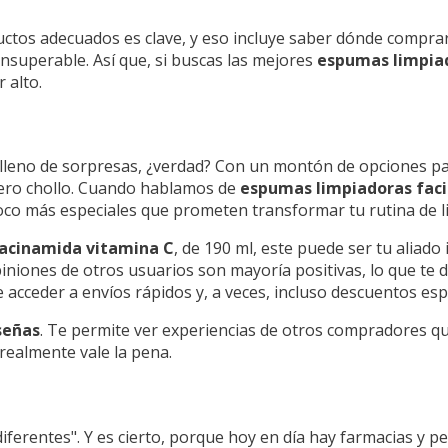
uctos adecuados es clave, y eso incluye saber dónde comprar
nsuperable. Así que, si buscas las mejores
espumas limpiad
 alto.
leno de sorpresas, ¿verdad? Con un montón de opciones para
dero chollo. Cuando hablamos de
espumas limpiadoras faci
poco más especiales que prometen transformar tu rutina de l
iacinamida vitamina C
, de 190 ml, este puede ser tu aliado 
piniones de otros usuarios son mayoría positivas, lo que te d
e acceder a envíos rápidos y, a veces, incluso descuentos esp
señas
. Te permite ver experiencias de otros compradores q
 realmente vale la pena.
iferentes". Y es cierto, porque hoy en día hay farmacias y p