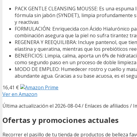
PACK GENTLE CLEANSING MOUSSE: Es una espuma limpia
fórmula sin jabón (SYNDET), limpia profundamente sin a
y reactivas
FORMULACIÓN: Enriquecida con Ácido Hialurónico para
combinación asegura que la piel no sufra tirantez tra
REGENERA Y REEQUILIBRA: Incluye pantenol, que tiene
elastina y queratina, mientras que los prebióticos re
BENEFICIOS: Limpia, calma, aporta un 6% de hidratació
como segundo paso en un proceso de doble limpieza 
MODO DE EMPLEO: Humedecer rostro y cuello y masajea
abundante agua. Gracias a su base acuosa, es el seg
16,41 €
Ver en Amazon
Última actualización el 2026-08-04 / Enlaces de afiliados / 
Ofertas y promociones actuales
Recorrer el pasillo de tu tienda de productos de belleza f