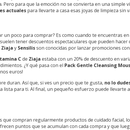
. Pero para que la emoción no se convierta en una simple vis
es actuales
para llevarte a casa esas joyas de limpieza sin va
ar un poco para comprar? Es como cuando te encuentras en 
suelen tener descuentos espectaculares que pueden hacer q
o
Ziaja
y
Sensilis
son conocidas por lanzar promociones con 
itamina C
de
Ziaja
estaba con un 20% de descuento en varia
ordimientos. ¿Y qué pasa con el
Pack Gentle Cleansing Mou
unos euros!
e duran. Así que, si ves un precio que te gusta,
no lo dude
 lista para ti. Al final, un pequeño esfuerzo puede llevarte a
e los que compran regularmente productos de cuidado facial, 
frecen puntos que se acumulan con cada compra y que lueg