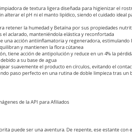
dora de textura ligera diseñada para higienizar el rostro
lterar el pH ni el manto lipídico, siendo el cuidado ideal p
 retener la humedad y Betaína por sus propiedades nutriti
s el aclarado, manteniéndola elástica y reconfortada
 una acción antiinflamatoria y regeneradora, estimulando la
equilibran y mantienen la flora cútanea
n, tiene acción de antipolución y reduce en un 4% la pérdid
debido a su base de agua
r suavemente el producto en círculos, evitando el contacto
undo paso perfecto en una rutina de doble limpieza tras un
Imágenes de la API para Afiliados
avorita puede ser una aventura. De repente, ese estante con