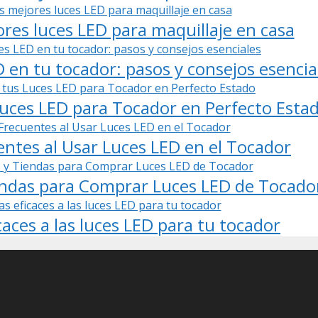
res luces LED para maquillaje en casa
D en tu tocador: pasos y consejos esencia
ces LED para Tocador en Perfecto Esta
ntes al Usar Luces LED en el Tocador
endas para Comprar Luces LED de Tocado
caces a las luces LED para tu tocador