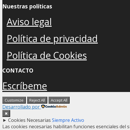
Nuestras políticas
Aviso legal
Política de privacidad
Política de Cookies
CONTACTO
Escríbeme
Customize
Reject All
Accept All
Desarrollado por
✖
►
Cookies Necesarias
Siempre Activo
Las cookies necesarias habilitan funciones esenciales del 