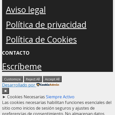
Aviso legal
Política de privacidad
Política de Cookies
CONTACTO
Escríbeme
Customize
Reject All
Accept All
Desarrollado por
✖
►
Cookies Necesarias
Siempre Activo
Las cookies necesarias habilitan funciones esenciales del
sitio como inicios de sesión seguros y ajustes de
preferencias de consentimiento. No almacenan datos