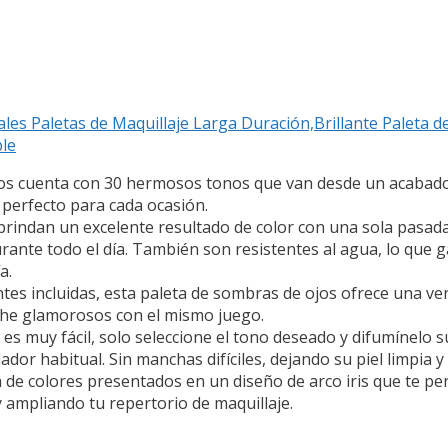
les Paletas de Maquillaje Larga Duración,Brillante Paleta 
le
jos cuenta con 30 hermosos tonos que van desde un acabado
 perfecto para cada ocasión.
 brindan un excelente resultado de color con una sola pasad
urante todo el día. También son resistentes al agua, lo que 
a.
tes incluidas, esta paleta de sombras de ojos ofrece una vers
oche glamorosos con el mismo juego.
os es muy fácil, solo seleccione el tono deseado y difumínel
dor habitual. Sin manchas difíciles, dejando su piel limpia y 
de colores presentados en un diseño de arco iris que te p
y ampliando tu repertorio de maquillaje.