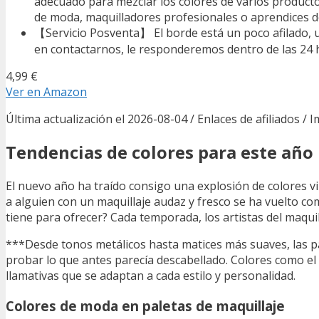
adecuado para mezclar los colores de varios productos
de moda, maquilladores profesionales o aprendices de
【Servicio Posventa】 El borde está un poco afilado, u
en contactarnos, le responderemos dentro de las 24 
4,99 €
Ver en Amazon
Última actualización el 2026-08-04 / Enlaces de afiliados / 
Tendencias de colores para este año
El nuevo año ha traído consigo una explosión de colores vi
a alguien con un maquillaje audaz y fresco se ha vuelto co
tiene para ofrecer? Cada temporada, los artistas del maqui
***Desde tonos metálicos hasta matices más suaves, las pa
probar lo que antes parecía descabellado. Colores como el 
llamativas que se adaptan a cada estilo y personalidad.
Colores de moda en paletas de maquillaje