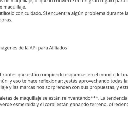
 de maquillaje, lo que lo convierte en un gran regalo para 
 maquillaje.
tilícelo con cuidado. Si encuentra algún problema durante l
horas.
Imágenes de la API para Afiliados
brantes que están rompiendo esquemas en el mundo del maquil
mún, y eso te hace reflexionar: ¿estás aprovechando todas l
llaje y las marcas nos sorprenden con sus propuestas, y este
letas de maquillaje se están reinventando***. La tendencia 
verde esmeralda y el coral están ganando terreno, ofreciend