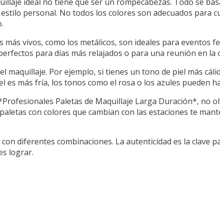
quillaje ideal no tiene que ser un rompecabezas. Todo se ba
estilo personal. No todos los colores son adecuados para cu
.
res más vivos, como los metálicos, son ideales para eventos f
erfectos para días más relajados o para una reunión en la o
 el maquillaje. Por ejemplo, si tienes un tono de piel más cáli
el es más fría, los tonos como el rosa o los azules pueden ha
 *Profesionales Paletas de Maquillaje Larga Duración*, no ol
 paletas con colores que cambian con las estaciones te mant
con diferentes combinaciones. La autenticidad es la clave pa
s lograr.