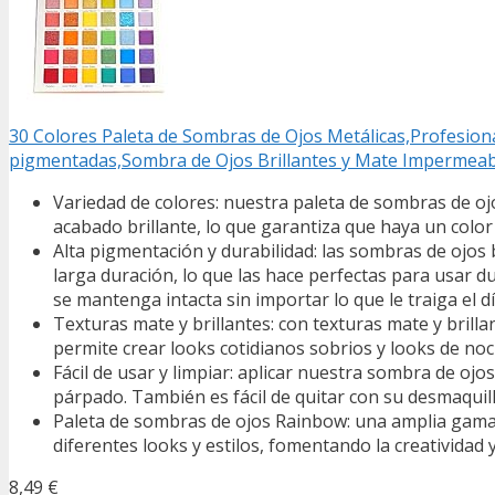
30 Colores Paleta de Sombras de Ojos Metálicas,Profesiona
pigmentadas,Sombra de Ojos Brillantes y Mate Impermeab
Variedad de colores: nuestra paleta de sombras de o
acabado brillante, lo que garantiza que haya un color
Alta pigmentación y durabilidad: las sombras de ojos
larga duración, lo que las hace perfectas para usar d
se mantenga intacta sin importar lo que le traiga el dí
Texturas mate y brillantes: con texturas mate y brillan
permite crear looks cotidianos sobrios y looks de n
Fácil de usar y limpiar: aplicar nuestra sombra de oj
párpado. También es fácil de quitar con su desmaquilla
Paleta de sombras de ojos Rainbow: una amplia gama 
diferentes looks y estilos, fomentando la creatividad 
8,49 €