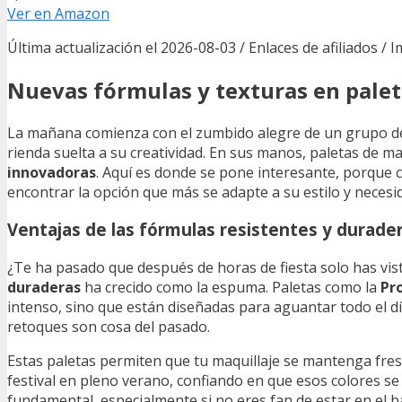
Ver en Amazon
Última actualización el 2026-08-03 / Enlaces de afiliados / 
Nuevas fórmulas y texturas en palet
La mañana comienza con el zumbido alegre de un grupo de 
rienda suelta a su creatividad. En sus manos, paletas de m
innovadoras
. Aquí es donde se pone interesante, porque c
encontrar la opción que más se adapte a su estilo y necesi
Ventajas de las fórmulas resistentes y durade
¿Te ha pasado que después de horas de fiesta solo has v
duraderas
ha crecido como la espuma. Paletas como la
Pr
intenso, sino que están diseñadas para aguantar todo el dí
retoques son cosa del pasado.
Estas paletas permiten que tu maquillaje se mantenga fres
festival en pleno verano, confiando en que esos colores 
fundamental, especialmente si no eres fan de estar en el 