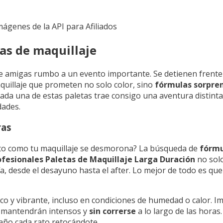
Imágenes de la API para Afiliados
as de maquillaje
amigas rumbo a un evento importante. Se detienen frente al
aquillaje que prometen no solo color, sino
fórmulas sorpre
ada una de estas paletas trae consigo una aventura distinta,
dades.
ras
isto como tu maquillaje se desmorona? La búsqueda de
fórmu
ofesionales Paletas de Maquillaje Larga Duración
no sol
a, desde el desayuno hasta el after. Lo mejor de todo es que
co y vibrante, incluso en condiciones de humedad o calor. 
se mantendrán intensos y
sin correrse
a lo largo de las horas.
baño cada rato retocándote.