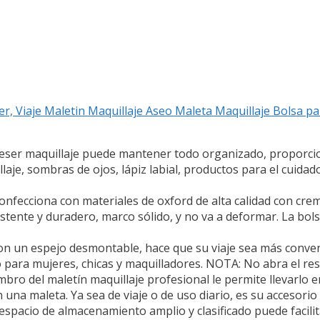
er, Viaje Maletin Maquillaje Aseo Maleta Maquillaje Bolsa 
ser maquillaje puede mantener todo organizado, proporcio
aje, sombras de ojos, lápiz labial, productos para el cuidado
fecciona con materiales de oxford de alta calidad con crem
sistente y duradero, marco sólido, y no va a deformar. La bo
on un espejo desmontable, hace que su viaje sea más conve
o para mujeres, chicas y maquilladores. NOTA: No abra el re
bro del maletín maquillaje profesional le permite llevarlo
una maleta. Ya sea de viaje o de uso diario, es su accesorio 
pacio de almacenamiento amplio y clasificado puede facili