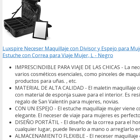
Luxspire Neceser Maquillaje con Divisor y Espejo para Muj
Estuche con Correa para Viaje Mujer, L - Negro
IMPRESCINDIBLE PARA VIAJE DE LAS CHICAS - La nece
varios cosméticos esenciales, como pinceles de maquill
productos para uñas. , etc.
MATERIAL DE ALTA CALIDAD - El maletin maquillaje con
con material de esponja suave para el interior. Es re
regalo de San Valentín para mujeres, novias.
CON UN ESPEJO - El estuche maquillaje mujer viene c
elegante. El neceser de viaje para mujeres es perfect
DISEÑO PORTÁTIL - El diseño de la correa para el hom
cualquier lugar, puede llevarlo a mano o arreglarlo en 
ALMACENAMIENTO FLEXIBLE - El neceser maquillaje es