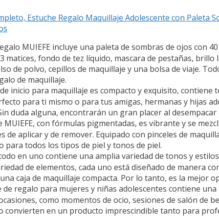
ompleto, Estuche Regalo Maquillaje Adolescente con Paleta 
os
regalo MUIEFE incluye una paleta de sombras de ojos con 40 
matices, fondo de tez líquido, mascara de pestañas, brillo la
olso de polvo, cepillos de maquillaje y una bolsa de viaje. To
galo de maquillaje.
e inicio para maquillaje es compacto y exquisito, contiene 
rfecto para ti mismo o para tus amigas, hermanas y hijas a
Sin duda alguna, encontrarán un gran placer al desempacar 
aje MUIEFE, con fórmulas pigmentadas, es vibrante y se mezc
s de aplicar y de remover. Equipado con pinceles de maquillaj
o para todos los tipos de piel y tonos de piel.
todo en uno contiene una amplia variedad de tonos y estilos
 variedad de elementos, cada uno está diseñado de manera c
 caja de maquillaje compacta. Por lo tanto, es la mejor opci
 de regalo para mujeres y niñas adolescentes contiene una 
casiones, como momentos de ocio, sesiones de salón de belle
 lo convierten en un producto imprescindible tanto para prof