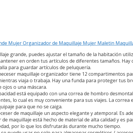
ande Mujer Organizador de Maquillaje Mujer Maletin Maquil
llaje grande, puedes ajustar el tamaño de la habitación utili
 mantener en orden tus artículos de diferentes tamaños. Ha
alla para guardar artículos de peluquería.
neceser maquillaje organizador tiene 12 compartimentos par
ientras viaja o trabaja. Hay una funda para proteger tus br
e ojos o una máscara.
capacidad está equipado con una correa de hombro desmontabl
tes, lo cual es muy conveniente para sus viajes. La correa e
quipaje para que no se caiga.
neceser de maquillaje un aspecto elegante y atemporal. Es ad
 de maquillaje está hecho de material de alta calidad y es p
edad, por lo que los disfrutarás durante mucho tiempo.
 se puede usar no solo para almacenar cosméticos / accesori