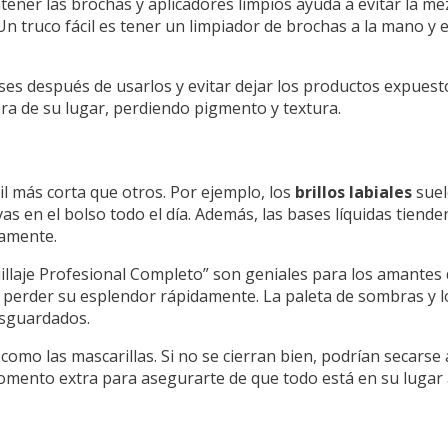
ner las brochas y aplicadores limpios ayuda a evitar la mez
 Un truco fácil es tener un limpiador de brochas a la mano y 
es después de usarlos y evitar dejar los productos expuestos
ra de su lugar, perdiendo pigmento y textura.
l más corta que otros. Por ejemplo, los
brillos labiales
suel
vas en el bolso todo el día. Además, las bases líquidas tiende
tamente.
illaje Profesional Completo” son geniales para los amantes d
 perder su esplendor rápidamente. La paleta de sombras y l
esguardados.
como las mascarillas. Si no se cierran bien, podrían secarse 
mento extra para asegurarte de que todo está en su lugar an