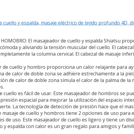
e cuello y espalda, masaje eléctrico de tejido profundo 4D
MOBRO: El masajeador de cuello y espalda Shiatsu propo
moda y aliviando la tensión muscular del cuello. El cabezal
completamente la columna cervical. El cabezal de masaje infe
cuello y hombro proporciona un calor relajante para ayu
tema de calor de doble zona se adhiere estrechamente a la pi
ión de calor de doble zona simula el calor de la palma de la
s.
e cuello es fácil de usar. Este masajeador de hombros se pu
mpresión espacial para mejorar la utilización del espacio in
uerte. La tecnología de detección de presión hace que el ma
saje de cuello y hombros tiene 2 opciones de uso para el
es de uso. Este masajeador de cuello es ligero y tiene un di
o y espalda con calor es un gran regalo para amigos y famil