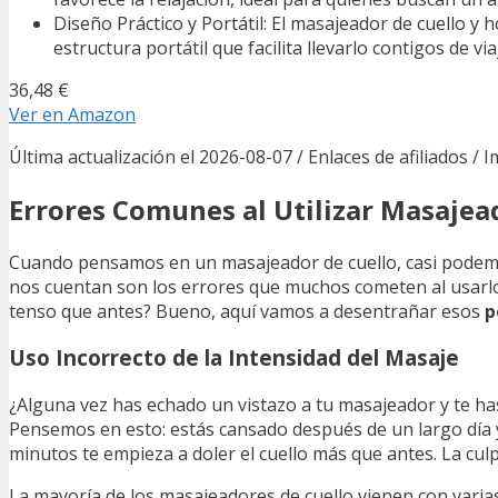
Diseño Práctico y Portátil: El masajeador de cuello 
estructura portátil que facilita llevarlo contigos de v
36,48 €
Ver en Amazon
Última actualización el 2026-08-07 / Enlaces de afiliados / 
Errores Comunes al Utilizar Masajea
Cuando pensamos en un masajeador de cuello, casi podemos
nos cuentan son los errores que muchos cometen al usarl
tenso que antes? Bueno, aquí vamos a desentrañar esos
p
Uso Incorrecto de la Intensidad del Masaje
¿Alguna vez has echado un vistazo a tu masajeador y te ha
Pensemos en esto: estás cansado después de un largo día y 
minutos te empieza a doler el cuello más que antes. La culpa
La mayoría de los masajeadores de cuello vienen con varia