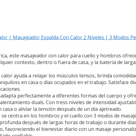
Calor | Masajeador Espalda Con Calor 2 Niveles | 3 Modos P
ica, este masajeador con calor para cuello y hombros ofrec
quier contexto, dentro o fuera de casa, y la batería de larg
 calor ayuda a relajar los músculos tensos, brinda comodida
quiloss en casa o días ocupados en el trabajo. Satisface div
caciones.
adapta perfectamente a diferentes formas del cuerpo y ofrec
alentamiento duals. Con tress niveles de intensidad ajustab
 casa o aliviar la tensión después de un día ajetreado.
s se centra en los hombros y el cuello con 3 modos de masaje
n profunda después de largas horas de trabajo o durante días
ro, favoreciendo el bienestar diario con un masaje personali
liado confiable.