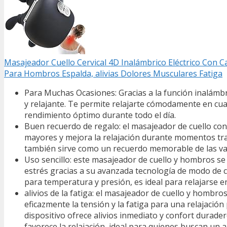
Masajeador Cuello Cervical 4D Inalámbrico Eléctrico Con 
Para Hombros Espalda, alivias Dolores Musculares Fatiga
Para Muchas Ocasiones: Gracias a la función inalámbr
y relajante. Te permite relajarte cómodamente en cual
rendimiento óptimo durante todo el día.
Buen recuerdo de regalo: el masajeador de cuello con
mayores y mejora la relajación durante momentos tran
también sirve como un recuerdo memorable de las va
Uso sencillo: este masajeador de cuello y hombros se 
estrés gracias a su avanzada tecnología de modo de c
para temperatura y presión, es ideal para relajarse en
alivios de la fatiga: el masajeador de cuello y hombro
eficazmente la tensión y la fatiga para una relajació
dispositivo ofrece alivios inmediato y confort durade
favorece la relajación, ideal para quienes buscan un a