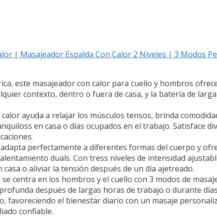
Calor | Masajeador Espalda Con Calor 2 Niveles | 3 Modos P
ica, este masajeador con calor para cuello y hombros ofrec
quier contexto, dentro o fuera de casa, y la batería de larg
 calor ayuda a relajar los músculos tensos, brinda comodida
quiloss en casa o días ocupados en el trabajo. Satisface div
caciones.
adapta perfectamente a diferentes formas del cuerpo y ofrec
alentamiento duals. Con tress niveles de intensidad ajustab
 casa o aliviar la tensión después de un día ajetreado.
s se centra en los hombros y el cuello con 3 modos de masaje
n profunda después de largas horas de trabajo o durante días
ro, favoreciendo el bienestar diario con un masaje personali
liado confiable.