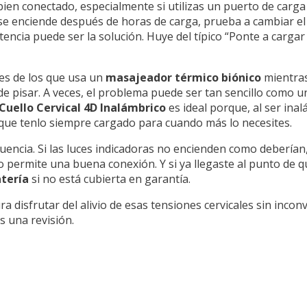
en conectado, especialmente si utilizas un puerto de carga 
 se enciende después de horas de carga, prueba a cambiar el
ncia puede ser la solución. Huye del típico “Ponte a cargar
res de los que usa un
masajeador térmico biónico
mientras 
de pisar. A veces, el problema puede ser tan sencillo como 
uello Cervical 4D Inalámbrico
es ideal porque, al ser inal
sí que tenlo siempre cargado para cuando más lo necesites.
cuencia. Si las luces indicadoras no encienden como debería
no permite una buena conexión. Y si ya llegaste al punto de q
tería
si no está cubierta en garantía.
disfrutar del alivio de esas tensiones cervicales sin inconv
 una revisión.