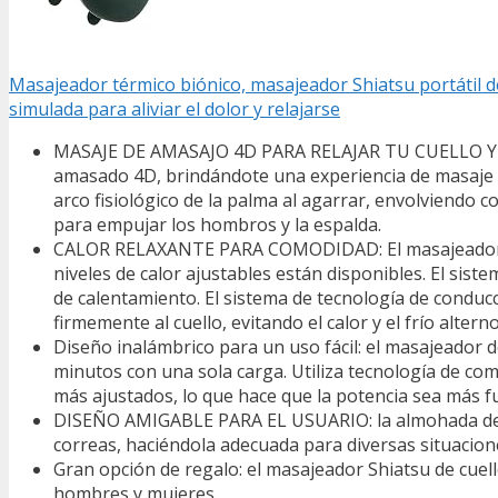
Masajeador térmico biónico, masajeador Shiatsu portátil d
simulada para aliviar el dolor y relajarse
MASAJE DE AMASAJO 4D PARA RELAJAR TU CUELLO Y HO
amasado 4D, brindándote una experiencia de masaje có
arco fisiológico de la palma al agarrar, envolviendo 
para empujar los hombros y la espalda.
CALOR RELAXANTE PARA COMODIDAD: El masajeador de 
niveles de calor ajustables están disponibles. El sis
de calentamiento. El sistema de tecnología de conducc
firmemente al cuello, evitando el calor y el frío alterno
Diseño inalámbrico para un uso fácil: el masajeador d
minutos con una sola carga. Utiliza tecnología de co
más ajustados, lo que hace que la potencia sea más f
DISEÑO AMIGABLE PARA EL USUARIO: la almohada de ma
correas, haciéndola adecuada para diversas situacion
Gran opción de regalo: el masajeador Shiatsu de cuell
hombres y mujeres.