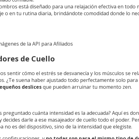
y hombros está diseñado para una relajación efectiva en tod
iaje o en tu rutina diaria, brindándote comodidad donde lo nec
Imágenes de la API para Afiliados
dores de Cuello
 sentir cómo el estrés se desvanecía y los músculos se rel
os. ¿Te suena haber ajustado todo perfectamente solo para
equeños deslices
que pueden arruinar tu momento zen.
s preguntado cuánta intensidad es la adecuada? Aquí es don
decides darle a ese masajeador de cuello todo el poder. Pero
 no es del dispositivo, sino de la intensidad que elegiste.
s configuraciones, y
no todas son para el mismo tipo de d