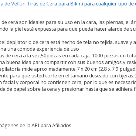
 de Vellón Tiras de Cera para Bikini para cualquier tipo de 
e cera son ideales para su uso en la cara, las piernas, el áre
uando la piel está expuesta para que pueda hacer alarde de s
pel depilatorio de cera está hecho de tela no tejida, suave y a
ciona una cómoda experiencia de uso
s de cera a la vez,50piezas en cada caja, 1000 piezas en tota
una buena idea para compartir con sus buenos amigos y res
epilatoria mide aproximadamente 7 x 20 cm (2,8 x 7,9 pulgad
iente para que usted corte en el tamaño deseado con tijeras (
 facial y corporal no contienen cera, por lo que es necesari
da de papel sobre la cera y presionar hasta que se adhiera f
Imágenes de la API para Afiliados