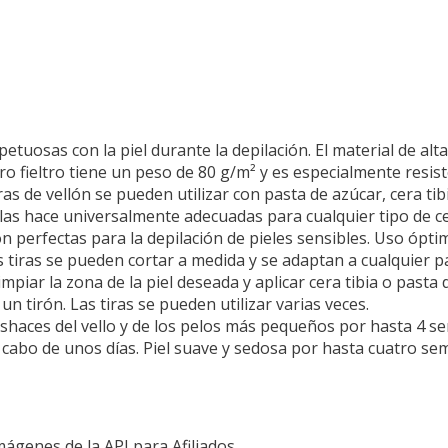
petuosas con la piel durante la depilación. El material de alta
estro fieltro tiene un peso de 80 g/m² y es especialmente resis
as de vellón se pueden utilizar con pasta de azúcar, cera tibi
e las hace universalmente adecuadas para cualquier tipo de c
on perfectas para la depilación de pieles sensibles. Uso óptim
s tiras se pueden cortar a medida y se adaptan a cualquier p
iar la zona de la piel deseada y aplicar cera tibia o pasta de
n tirón. Las tiras se pueden utilizar varias veces.
 deshaces del vello y de los pelos más pequeños por hasta 4 
l cabo de unos días. Piel suave y sedosa por hasta cuatro se
Imágenes de la API para Afiliados