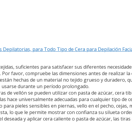
 Depilatorias, para Todo Tipo de Cera para Depilación Facia
 tejidas, suficientes para satisfacer sus diferentes necesidad
. Por favor, compruebe las dimensiones antes de realizar la
ón están hechas de un material no tejido grueso y duradero, 
de usarse durante un período prolongado.
as de vellón se pueden utilizar con pasta de azúcar, cera tibi
e las hace universalmente adecuadas para cualquier tipo de c
para pieles sensibles en piernas, vello en el pecho, cejas,
sta, lo que le permite mostrar con confianza su silueta orde
iel deseada y aplicar cera caliente o pasta de azúcar, las tir