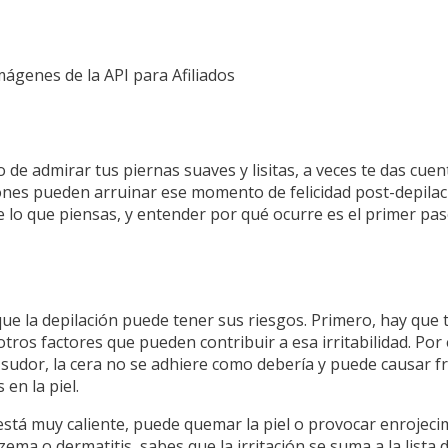
Imágenes de la API para Afiliados
e admirar tus piernas suaves y lisitas, a veces te das cuent
ones pueden arruinar ese momento de felicidad post-depilaci
de lo que piensas, y entender por qué ocurre es el primer pa
ue la depilación puede tener sus riesgos. Primero, hay que 
otros factores que pueden contribuir a esa irritabilidad. Por e
sudor, la cera no se adhiere como debería y puede causar fri
en la piel.
está muy caliente, puede quemar la piel o provocar enrojecimi
ema o dermatitis, sabes que la irritación se suma a la lista 