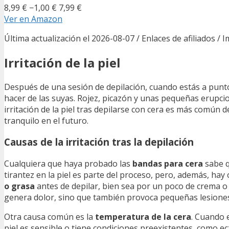
8,99 €
−1,00 €
7,99 €
Ver en Amazon
Última actualización el 2026-08-07 / Enlaces de afiliados / 
Irritación de la piel
Después de una sesión de depilación, cuando estás a punto d
hacer de las suyas. Rojez, picazón y unas pequeñas erupci
irritación de la piel tras depilarse con cera es más común 
tranquilo en el futuro.
Causas de la irritación tras la depilación
Cualquiera que haya probado las
bandas para cera
sabe q
tirantez en la piel es parte del proceso, pero, además, hay 
o grasa
antes de depilar, bien sea por un poco de crema o 
genera dolor, sino que también provoca pequeñas lesiones 
Otra causa común es la
temperatura de la cera
. Cuando 
piel es sensible o tiene condiciones preexistentes, como ecz