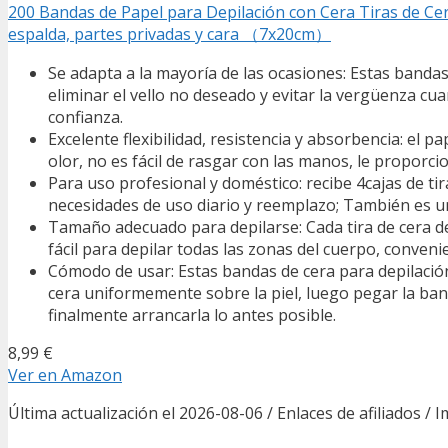
200 Bandas de Papel para Depilación con Cera Tiras de Cera
espalda, partes privadas y cara （7x20cm）
Se adapta a la mayoría de las ocasiones: Estas bandas d
eliminar el vello no deseado y evitar la vergüenza c
confianza.
Excelente flexibilidad, resistencia y absorbencia: el pa
olor, no es fácil de rasgar con las manos, le propor
Para uso profesional y doméstico: recibe 4cajas de tira
necesidades de uso diario y reemplazo; También es 
Tamaño adecuado para depilarse: Cada tira de cera d
fácil para depilar todas las zonas del cuerpo, conven
Cómodo de usar: Estas bandas de cera para depilación
cera uniformemente sobre la piel, luego pegar la ban
finalmente arrancarla lo antes posible.
8,99 €
Ver en Amazon
Última actualización el 2026-08-06 / Enlaces de afiliados / 