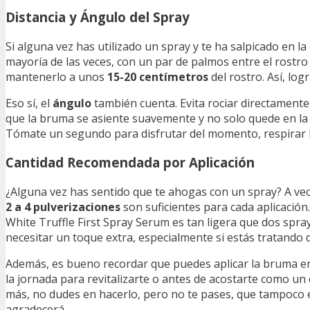
Distancia y Ángulo del Spray
Si alguna vez has utilizado un spray y te ha salpicado en l
mayoría de las veces, con un par de palmos entre el rostro 
mantenerlo a unos
15-20 centímetros
del rostro. Así, lo
Eso sí, el
ángulo
también cuenta. Evita rociar directamente 
que la bruma se asiente suavemente y no solo quede en la
Tómate un segundo para disfrutar del momento, respirar h
Cantidad Recomendada por Aplicación
¿Alguna vez has sentido que te ahogas con un spray? A vece
2 a 4 pulverizaciones
son suficientes para cada aplicación.
White Truffle First Spray Serum es tan ligera que dos s
necesitar un toque extra, especialmente si estás tratando de
Además, es bueno recordar que puedes aplicar la bruma e
la jornada para revitalizarte o antes de acostarte como un 
más, no dudes en hacerlo, pero no te pases, que tampoco es c
agradecerá.