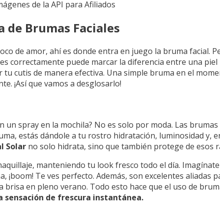
Imágenes de la API para Afiliados
a de Brumas Faciales
poco de amor, ahí es donde entra en juego la bruma facial. Pe
ales correctamente puede marcar la diferencia entre una piel
ar tu cutis de manera efectiva. Una simple bruma en el mo
te. ¡Así que vamos a desglosarlo!
 un spray en la mochila? No es solo por moda. Las brumas 
ruma, estás dándole a tu rostro hidratación, luminosidad y, 
l Solar
no solo hidrata, sino que también protege de esos r
aquillaje, manteniendo tu look fresco todo el día. Imagínate
a, ¡boom! Te ves perfecto. Además, son excelentes aliadas pa
 brisa en pleno verano. Todo esto hace que el uso de bruma
a sensación de frescura instantánea.