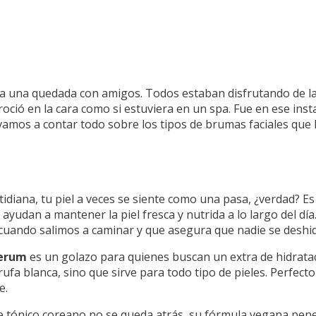
ra una quedada con amigos. Todos estaban disfrutando de l
 roció en la cara como si estuviera en un spa. Fue en ese in
vamos a contar todo sobre los tipos de brumas faciales que 
tidiana, tu piel a veces se siente como una pasa, ¿verdad? E
ayudan a mantener la piel fresca y nutrida a lo largo del dí
cuando salimos a caminar y que asegura que nadie se deshid
Serum
es un golazo para quienes buscan un extra de hidratac
rufa blanca, sino que sirve para todo tipo de pieles. Perfecto
e.
te tónico coreano no se queda atrás, su fórmula vegana pene