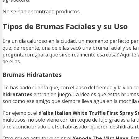
No se han encontrado productos.
Tipos de Brumas Faciales y su Uso
Era un día caluroso en la ciudad, un momento perfecto pa
que, de repente, una de ellas sacó una bruma facial y se la
preguntaron: ¿para qué sirve realmente esa cosa? Aquí te 
de ellas.
Brumas Hidratantes
Te has dado cuenta que, con el paso del tiempo y la vida co
hidratantes
entran en juego. La idea es que estas brumas 
son como ese amigo que siempre lleva agua en la mochila 
Por ejemplo, el
d'alba Italian White Truffle First Spray 
multiusos, no solo viene con un toque de lujo gracias a la t
aire acondicionado o el sol abrasador quieren deshidratart
Otro rey en este terreno es el
Yepoda The Mist Have
. Es