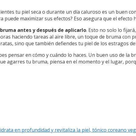
sientes tu piel seca o durante un día caluroso es un buen c
ara puede maximizar sus efectos? Eso asegura que el efecto 
 bruma antes y después de aplicarlo
. Esto no solo lo fijar
oras haciendo tareas al aire libre, un toque de bruma con p
ratas, sino que también defiendes tu piel de los estragos del
ebes pensar en cómo y cuándo lo haces. Un buen uso de la 
 que agarres tu bruma, piensa en el momento y el lugar, por
drata en profundidad y revitaliza la piel, tónico coreano ve