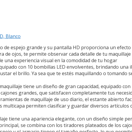
D, Blanco
 de espejo grande y su pantalla HD proporciona un efecto d
ra de ojos, te permite observar cada detalle de tu maquillaje 
de una experiencia visual en la comodidad de tu hogar
equipado con 10 bombillas LED envolventes, brindando una 
star el brillo. Ya sea que te estés maquillando o tomando sel
aquillaje tiene un diseño de gran capacidad, equipado con 
7 cajones grandes, que satisfacen completamente tus necesi
amientas de maquillaje de uso diario, el estante abierto faci
s multicapa permiten clasificar y guardar diversos artículos
laje tiene una apariencia elegante, con un diseño simple pe
 principal, se combina con los tiradores plateados de los caj
espejo y el armario tienen el tamaño perfecto, lo que permit