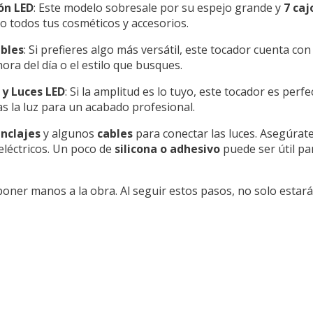
ón LED
: Este modelo sobresale por su espejo grande y
7 caj
o todos tus cosméticos y accesorios.
bles
: Si prefieres algo más versátil, este tocador cuenta co
hora del día o el estilo que busques.
y Luces LED
: Si la amplitud es lo tuyo, este tocador es perf
s la luz para un acabado profesional.
nclajes
y algunos
cables
para conectar las luces. Asegúrat
eléctricos. Un poco de
silicona o adhesivo
puede ser útil pa
 poner manos a la obra. Al seguir estos pasos, no solo estar