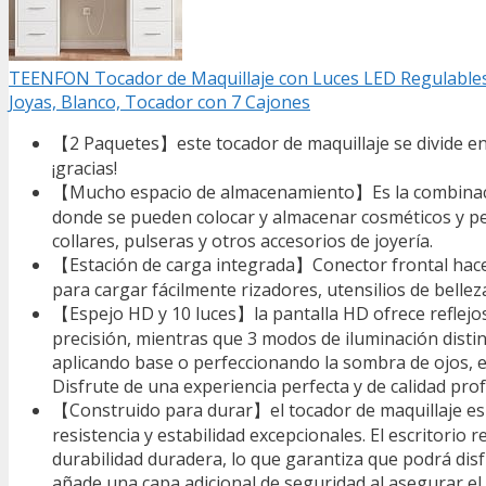
TEENFON Tocador de Maquillaje con Luces LED Regulables 
Joyas, Blanco, Tocador con 7 Cajones
【2 Paquetes】este tocador de maquillaje se divide en
¡gracias!
【Mucho espacio de almacenamiento】Es la combinación 
donde se pueden colocar y almacenar cosméticos y pe
collares, pulseras y otros accesorios de joyería.
【Estación de carga integrada】Conector frontal hace l
para cargar fácilmente rizadores, utensilios de bellez
【Espejo HD y 10 luces】la pantalla HD ofrece reflejos
precisión, mientras que 3 modos de iluminación distin
aplicando base o perfeccionando la sombra de ojos, e
Disfrute de una experiencia perfecta y de calidad pro
【Construido para durar】el tocador de maquillaje es u
resistencia y estabilidad excepcionales. El escritorio
durabilidad duradera, lo que garantiza que podrá disf
añade una capa adicional de seguridad al asegurar el 