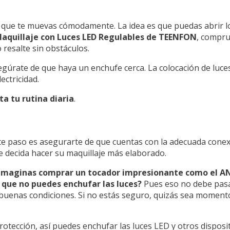
 que te muevas cómodamente. La idea es que puedas abrir lo
aquillaje con Luces LED Regulables de TEENFON
, compru
resalte sin obstáculos.
egúrate de que haya un enchufe cerca. La colocación de luc
ectricidad.
ita tu rutina diaria
.
te paso es asegurarte de que cuentas con la adecuada conexió
e decida hacer su maquillaje más elaborado.
imaginas comprar un tocador impresionante como el
r que no puedes enchufar las luces?
Pues eso no debe pasa
n buenas condiciones. Si no estás seguro, quizás sea momento
otección, así puedes enchufar las luces LED y otros disposi