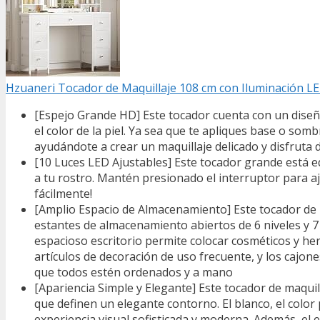
Hzuaneri Tocador de Maquillaje 108 cm con Iluminación LE
[Espejo Grande HD] Este tocador cuenta con un diseño
el color de la piel. Ya sea que te apliques base o somb
ayudándote a crear un maquillaje delicado y disfruta 
[10 Luces LED Ajustables] Este tocador grande está 
a tu rostro. Mantén presionado el interruptor para aju
fácilmente!
[Amplio Espacio de Almacenamiento] Este tocador de m
estantes de almacenamiento abiertos de 6 niveles y 
espacioso escritorio permite colocar cosméticos y herr
artículos de decoración de uso frecuente, y los cajone
que todos estén ordenados y a mano
[Apariencia Simple y Elegante] Este tocador de maquil
que definen un elegante contorno. El blanco, el color
experiencia visual sofisticada y moderna. Además, el 