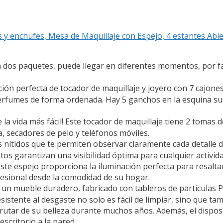
y enchufes, Mesa de Maquillaje con Espejo, 4 estantes Abie
 dos paquetes, puede llegar en diferentes momentos, por f
perfecta de tocador de maquillaje y joyero con 7 cajones 
rfumes de forma ordenada. Hay 5 ganchos en la esquina sup
a vida más fácil! Este tocador de maquillaje tiene 2 tomas 
a, secadores de pelo y teléfonos móviles.
 nítidos que te permiten observar claramente cada detalle d
tos garantizan una visibilidad óptima para cualquier activid
ste espejo proporciona la iluminación perfecta para resalta
fesional desde la comodidad de su hogar.
n mueble duradero, fabricado con tableros de partículas P2
 resistente al desgaste no solo es fácil de limpiar, sino que 
rutar de su belleza durante muchos años. Además, el disposi
escritorio a la pared