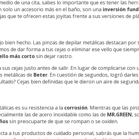
n medio de una cita, sabes lo importante que es tener las he
on solo un accesorio más en el baño, son una
inversión fun
s que te ofrecen estas joyitas frente a sus versiones de plá
o bien hecho. Las pinzas de depilar metálicas destacan por
mos de dar forma a tus cejas o eliminar ese vello que siemp
vello más corto
sin dejar rastro.
 sus cejas justo antes de salir. En lugar de complicarse con 
as metálicas de
Beter
. En cuestión de segundos, logró darles
ultado? Cejas bien definidas que le dieron un aire de segurid
álicas es su resistencia a la
corrosión
. Mientras que las pin
pecialmente las de acero inoxidable como las de
MR.GREEN
, s
ños
sin preocuparte de que se rompan o se oxiden.
ecta a tus productos de cuidado personal, sabrás que la hu