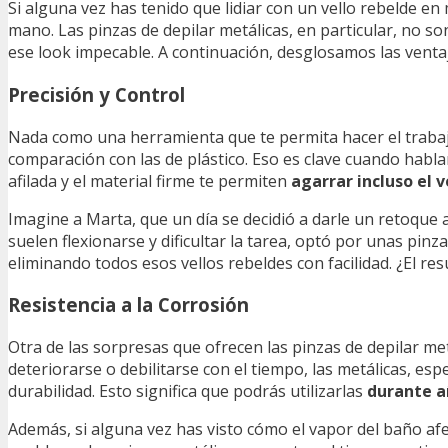
Si alguna vez has tenido que lidiar con un vello rebelde e
mano. Las pinzas de depilar metálicas, en particular, no s
ese look impecable. A continuación, desglosamos las ventaja
Precisión y Control
Nada como una herramienta que te permita hacer el trabaj
comparación con las de plástico. Eso es clave cuando habla
afilada y el material firme te permiten
agarrar incluso el 
Imagine a Marta, que un día se decidió a darle un retoque a
suelen flexionarse y dificultar la tarea, optó por unas pinz
eliminando todos esos vellos rebeldes con facilidad. ¿El res
Resistencia a la Corrosión
Otra de las sorpresas que ofrecen las pinzas de depilar met
deteriorarse o debilitarse con el tiempo, las metálicas, es
durabilidad. Esto significa que podrás utilizarlas
durante a
Además, si alguna vez has visto cómo el vapor del baño af