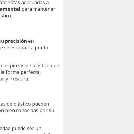
rramientas adecuadas a
damental
para mantener
stico.
 su
precisión
en
re se escapa. La punta
unas pinzas de plástico que
 la forma perfecta,
ad y frescura.
zas de plástico pueden
on bien conocidas por su
medad puede ser un