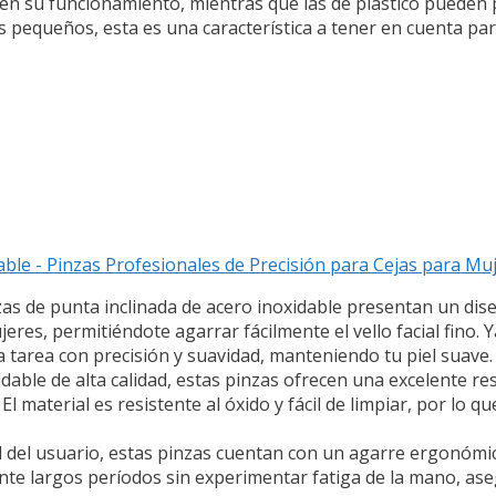
en su funcionamiento, mientras que las de plástico pueden 
más pequeños, esta es una característica a tener en cuenta pa
able - Pinzas Profesionales de Precisión para Cejas para M
zas de punta inclinada de acero inoxidable presentan un dis
s, permitiéndote agarrar fácilmente el vello facial fino. Ya
a tarea con precisión y suavidad, manteniendo tu piel suave.
xidable de alta calidad, estas pinzas ofrecen una excelente r
El material es resistente al óxido y fácil de limpiar, por lo 
del usuario, estas pinzas cuentan con un agarre ergonómi
nte largos períodos sin experimentar fatiga de la mano, a