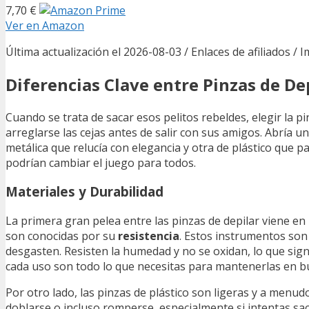
7,70 €
Ver en Amazon
Última actualización el 2026-08-03 / Enlaces de afiliados / 
Diferencias Clave entre Pinzas de Dep
Cuando se trata de sacar esos pelitos rebeldes, elegir la p
arreglarse las cejas antes de salir con sus amigos. Abría 
metálica que relucía con elegancia y otra de plástico que p
podrían cambiar el juego para todos.
Materiales y Durabilidad
La primera gran pelea entre las pinzas de depilar viene en
son conocidas por su
resistencia
. Estos instrumentos son 
desgasten. Resisten la humedad y no se oxidan, lo que signi
cada uso son todo lo que necesitas para mantenerlas en b
Por otro lado, las pinzas de plástico son ligeras y a men
doblarse o incluso romperse, especialmente si intentas sa