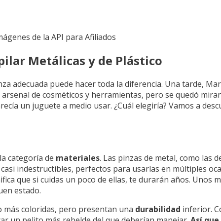
Imágenes de la API para Afiliados
ilar Metálicas y de Plástico
inza adecuada puede hacer toda la diferencia. Una tarde, Mar
un arsenal de cosméticos y herramientas, pero se quedó mira
arecía un juguete a medio usar. ¿Cuál elegiría? Vamos a descu
 la categoría de
materiales
. Las pinzas de metal, como las d
casi indestructibles, perfectos para usarlas en múltiples oc
fica que si cuidas un poco de ellas, te durarán años. Unos mi
uen estado.
udo más coloridas, pero presentan una
durabilidad
inferior. 
car un pelito más rebelde del que deberían manejar.
Así que,