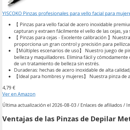
YISCOKO Pinzas profesionales para vello facial para mujere
【 Pinzas para vello facial de acero inoxidable prem
capturan y extraen fácilmente el vello de las cejas, ya 
【 Pinzas para cejas - Excelente calibración 】Nuestra
proporciona un gran control y precisión para pellizcar 
【Múltiples escenarios de uso】 Nuestro juego de pinza
belleza y maquilladores. Elimina fácil y cómodamente ca
de un tratamiento de belleza sin estrés.
Duraderas: hechas de acero inoxidable de alta calidad,
【Ideal para hombres y mujeres】 Nuestra pinza de al
4,79 €
Ver en Amazon
Última actualización el 2026-08-03 / Enlaces de afiliados / 
Ventajas de las Pinzas de Depilar Me