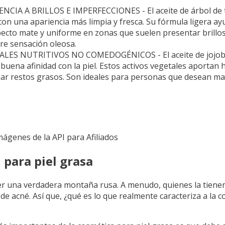
IA A BRILLOS E IMPERFECCIONES - El aceite de árbol de t
on una apariencia más limpia y fresca. Su fórmula ligera ay
ecto mate y uniforme en zonas que suelen presentar brillos
re sensación oleosa.
S NUTRITIVOS NO COMEDOGÉNICOS - El aceite de jojoba y 
uena afinidad con la piel. Estos activos vegetales aportan h
ejar restos grasos. Son ideales para personas que desean ma
Imágenes de la API para Afiliados
 para piel grasa
 ser una verdadera montaña rusa. A menudo, quienes la tiene
de acné. Así que, ¿qué es lo que realmente caracteriza a la c