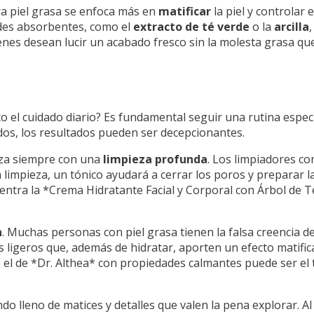
ra piel grasa se enfoca más en
matificar
la piel y controlar e
des absorbentes, como el
extracto de té verde
o la
arcilla
uienes desean lucir un acabado fresco sin la molesta grasa q
el cuidado diario? Es fundamental seguir una rutina especí
dos, los resultados pueden ser decepcionantes.
enza siempre con una
limpieza profunda
. Los limpiadores co
limpieza, un tónico ayudará a cerrar los poros y preparar la 
 entra la *Crema Hidratante Facial y Corporal con Árbol de T
n
. Muchas personas con piel grasa tienen la falsa creencia d
s ligeros que, además de hidratar, aporten un efecto matifi
mo el de *Dr. Althea* con propiedades calmantes puede ser el
undo lleno de matices y detalles que valen la pena explorar. A