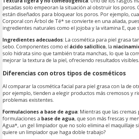
Textura ligera y no comedogénica
: Uno de los rasgos m
pesadas solo empeoran la situación al obstruir los poros
están diseñados para bloquear los poros. Por ejemplo, c
Corporal con Árbol de Té* se convierte en una aliada, pues
ingredientes naturales como el jojoba y la vitamina E, que
Ingredientes adecuados
: La cosmética para piel grasa t
sebo. Componentes como el
ácido salicílico
, la
niacinami
solo hidrata sino que también trata manchas, lo que la con
mejorar la textura de la piel, ofreciendo resultados visibles
Diferencias con otros tipos de cosméticos
Al comparar la cosmética facial para piel grasa con la de otro
por ejemplo, tienden a elegir productos más cremosos y ric
problemas existentes.
Formulaciones a base de agua
: Mientras que las cremas 
formulaciones a
base de agua
, que son más frescas y me
Agua*, un gel limpiador que no solo elimina el maquillaje 
quiere un limpiador que haga doble trabajo?