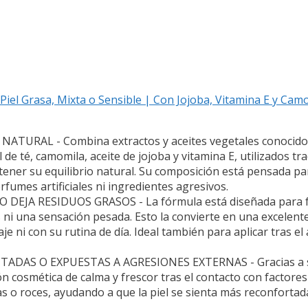
 Piel Grasa, Mixta o Sensible | Con Jojoba, Vitamina E y Ca
URAL - Combina extractos y aceites vegetales conocidos
de té, camomila, aceite de jojoba y vitamina E, utilizados t
ntener su equilibrio natural. Su composición está pensada p
rfumes artificiales ni ingredientes agresivos.
JA RESIDUOS GRASOS - La fórmula está diseñada para fun
s ni una sensación pesada. Esto la convierte en una excelen
e ni con su rutina de día. Ideal también para aplicar tras el 
TADAS O EXPUESTAS A AGRESIONES EXTERNAS - Gracias a su
 cosmética de calma y frescor tras el contacto con factores 
as o roces, ayudando a que la piel se sienta más reconfortad