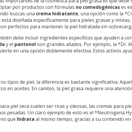
ás importantes de la cosmética para piel grasa es que debe
. Optar por productos con fórmulas
no comedogénicas
es es
uando buscas una
crema hidratante
, una opción como la *Cr
 está diseñada específicamente para pieles grasas y mixtas,
 son perfectos para mantener la piel hidratada sin sobrecarg
ambién debe incluir ingredientes específicos que ayuden a co
da
y el
pantenol
son grandes aliados. Por ejemplo, la *Dr. 
vierte en una opción doblemente efectiva. Estos activos ayud
.
s tipos de piel, la diferencia es bastante significativa. Aquel
os en aceites. En cambio, la piel grasa requiere una atenció
para piel seca suelen ser ricas y oleosas, las cremas para pi
nos pesadas. Un claro ejemplo de esto es el *Neutrogena H
sino que
hidrata
al mismo tiempo, gracias a su contenido en 