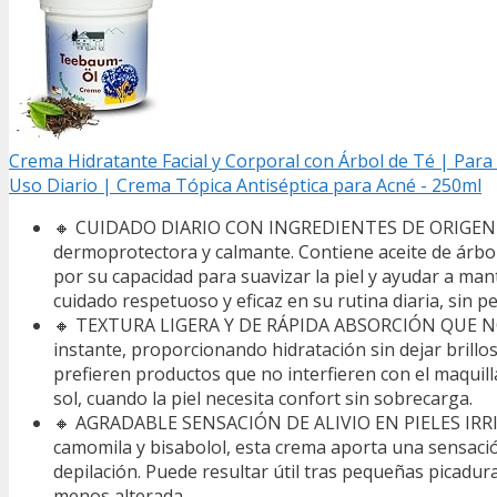
Crema Hidratante Facial y Corporal con Árbol de Té | Para
Uso Diario | Crema Tópica Antiséptica para Acné - 250ml
🔸 CUIDADO DIARIO CON INGREDIENTES DE ORIGEN NAT
dermoprotectora y calmante. Contiene aceite de árbol 
por su capacidad para suavizar la piel y ayudar a ma
cuidado respetuoso y eficaz en su rutina diaria, sin pe
🔸 TEXTURA LIGERA Y DE RÁPIDA ABSORCIÓN QUE NO DE
instante, proporcionando hidratación sin dejar brillo
prefieren productos que no interfieren con el maquillaj
sol, cuando la piel necesita confort sin sobrecarga.
🔸 AGRADABLE SENSACIÓN DE ALIVIO EN PIELES IRRI
camomila y bisabolol, esta crema aporta una sensación
depilación. Puede resultar útil tras pequeñas picadur
menos alterada.