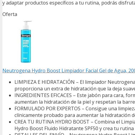
y adaptar productos específicos a tu rutina, podrás disfruta
Oferta
Neutrogena Hydro Boost Limpiador Facial Gel de Agua, 20
LIMPIEZA E HIDRATACIÓN – El limpiador Neutrogena Hyd
proporciona un extra de hidratación que la deja suav
INGREDIENTES EFICACES – Este jabón para cara, formu
aumentan la hidratación de la piel y respetan la barr
FORMULADO POR EXPERTOS – Consigue una limpieza fa
clínicamente probado para aumentar la hidratación de
CREA TU RUTINA HYDRO BOOST – Combina el Limpiador
Hydro Boost Fluido Hidratante SPF50 y crea tu rutina 
DETALLES DEL ENVÍO – Neutrogena Hydro Boost Limpiad