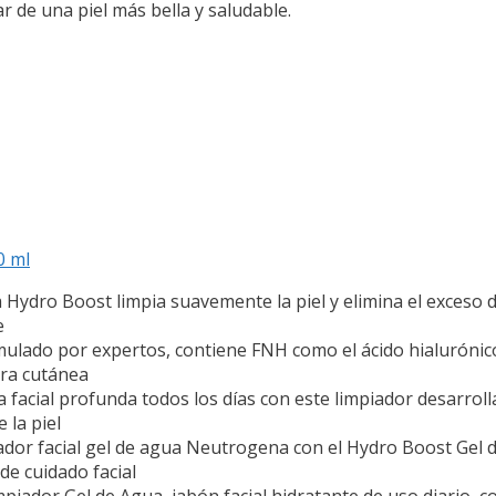
r de una piel más bella y saludable.
0 ml
ro Boost limpia suavemente la piel y elimina el exceso de 
e
lado por expertos, contiene FNH como el ácido hialurónico 
era cutánea
cial profunda todos los días con este limpiador desarrol
 la piel
 facial gel de agua Neutrogena con el Hydro Boost Gel de
de cuidado facial
or Gel de Agua, jabón facial hidratante de uso diario, con