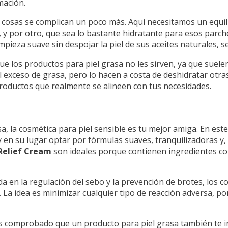
mación.
s cosas se complican un poco más. Aquí necesitamos un equili
 y por otro, que sea lo bastante hidratante para esos parch
impieza suave sin despojar la piel de sus aceites naturales, se
que los productos para piel grasa no les sirven, ya que suel
 exceso de grasa, pero lo hacen a costa de deshidratar otras
s productos que realmente se alineen con tus necesidades.
osa, la cosmética para piel sensible es tu mejor amiga. En es
n su lugar optar por fórmulas suaves, tranquilizadoras y, d
 Relief Cream
son ideales porque contienen ingredientes co
a en la regulación del sebo y la prevención de brotes, los c
. La idea es minimizar cualquier tipo de reacción adversa, p
as comprobado que un producto para piel grasa también te irr