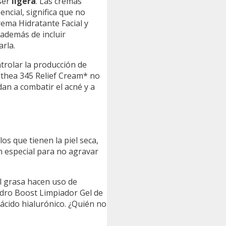
 ser
ligera
. Las cremas
encial, significa que no
ema Hidratante Facial y
 además de incluir
arla.
ntrolar la producción de
Althea 345 Relief Cream* no
an a combatir el acné y a
los que tienen la piel seca,
n especial para no agravar
el grasa hacen uso de
ydro Boost Limpiador Gel de
ácido hialurónico. ¿Quién no