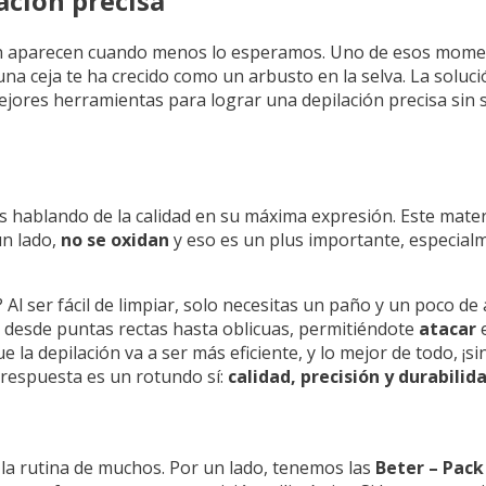
ación precisa
n aparecen cuando menos lo esperamos. Uno de esos momen
a ceja te ha crecido como un arbusto en la selva. La solució
ejores herramientas para lograr una depilación precisa sin su
s hablando de la calidad en su máxima expresión. Este materi
un lado,
no se oxidan
y eso es un plus importante, especialm
 Al ser fácil de limpiar, solo necesitas un paño y un poco d
r desde puntas rectas hasta oblicuas, permitiéndote
atacar
e
la depilación va a ser más eficiente, y lo mejor de todo, ¡sin
a respuesta es un rotundo sí:
calidad, precisión y durabilid
la rutina de muchos. Por un lado, tenemos las
Beter – Pack