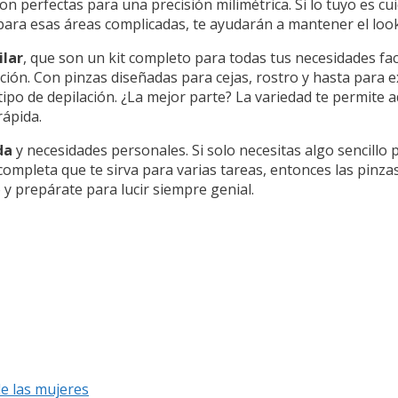
son perfectas para una precisión milimétrica. Si lo tuyo es cu
 para esas áreas complicadas, te ayudarán a mantener el loo
ilar
, que son un kit completo para todas tus necesidades faci
ión. Con pinzas diseñadas para cejas, rostro y hasta para 
ipo de depilación. ¿La mejor parte? La variedad te permite 
rápida.
da
y necesidades personales. Si solo necesitas algo sencillo p
completa que te sirva para varias tareas, entonces las pin
y prepárate para lucir siempre genial.
de las mujeres