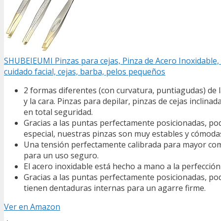
SHUBEIEUMI Pinzas para cejas, Pinza de Acero Inoxidable, 
cuidado facial, cejas, barba, pelos pequeños
2 formas diferentes (con curvatura, puntiagudas) de la 
y la cara. Pinzas para depilar, pinzas de cejas inclinad
en total seguridad.
Gracias a las puntas perfectamente posicionadas, pod
especial, nuestras pinzas son muy estables y cómoda
Una tensión perfectamente calibrada para mayor comod
para un uso seguro.
El acero inoxidable está hecho a mano a la perfección 
Gracias a las puntas perfectamente posicionadas, pod
tienen dentaduras internas para un agarre firme.
Ver en Amazon