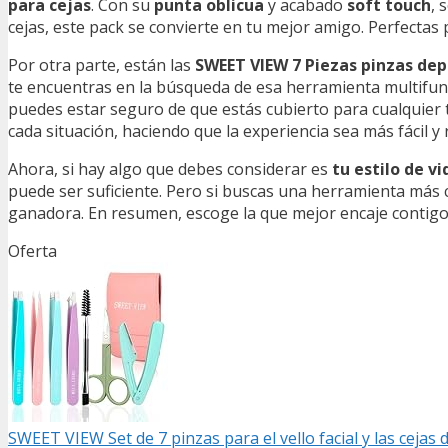
para cejas
. Con su
punta oblicua
y acabado
soft touch
, 
cejas, este pack se convierte en tu mejor amigo. Perfectas
Por otra parte, están las
SWEET VIEW 7 Piezas pinzas dep
te encuentras en la búsqueda de esa herramienta multifunc
puedes estar seguro de que estás cubierto para cualquier t
cada situación, haciendo que la experiencia sea más fácil y 
Ahora, si hay algo que debes considerar es
tu estilo de vi
puede ser suficiente. Pero si buscas una herramienta más 
ganadora. En resumen, escoge la que mejor encaje contigo 
Oferta
SWEET VIEW Set de 7 pinzas para el vello facial y las cejas 