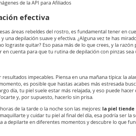
Imágenes de la API para Afiliados
ación efectiva
a esas áreas rebeldes del rostro, es fundamental tener en cu
y una depilación suave y efectiva. ¿Alguna vez te has mirad
no lograste quitar? Eso pasa más de lo que crees, y la razó
r en cuenta para que tu rutina de depilación con pinzas sea 
 resultados impecables. Piensa en una mañana típica: la ala
e momento, es posible que hastas acabes más estresada busc
rgo día, tu piel suele estar más relajada, y eso puede hacer
arte y, por supuesto, hacerlo sin prisa.
oras de la tarde o la noche son las mejores:
la piel tiend
aquillarte y cuidar tu piel al final del día, esa podría ser la 
a a depilarte en diferentes momentos y descubre lo que func