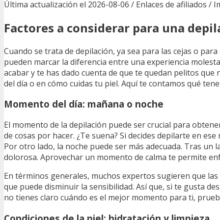
Última actualización el 2026-08-06 / Enlaces de afiliados / 
Factores a considerar para una depil
Cuando se trata de depilación, ya sea para las cejas o par
pueden marcar la diferencia entre una experiencia molesta 
acabar y te has dado cuenta de que te quedan pelitos que 
del día o en cómo cuidas tu piel. Aquí te contamos qué tene
Momento del día: mañana o noche
El momento de la depilación puede ser crucial para obtener
de cosas por hacer. ¿Te suena? Si decides depilarte en es
Por otro lado, la noche puede ser más adecuada. Tras un la
dolorosa. Aprovechar un momento de calma te permite enfoc
En términos generales, muchos expertos sugieren que las h
que puede disminuir la sensibilidad. Así que, si te gusta desm
no tienes claro cuándo es el mejor momento para ti, prueb
Condiciones de la piel: hidratación y limpieza