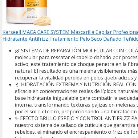
Karseell MACA CARE SYSTEM Mascarilla Capilar Profesiona
Hidratante Antifrizz Tratamiento Pelo Seco Dañado Teñido
🌿 SISTEMA DE REPARACIÓN MOLECULAR CON COLÁGENO 
molecular para rescatar el cabello dañado por proceso
activo, este tratamiento de choque penetra en la fibra
natural. El resultado es una melena visiblemente más d
recuperar la vitalidad perdida en pelos quebradizos y
💧 HIDRATACIÓN EXTREMA Y NUTRICIÓN REAL CON 4% D
eficacia en concentraciones reales de lípidos natura
base hidratante inigualable para combatir la sequeda
interna, transformando texturas pajizas en melenas s
por el sol o el cloro, proporcionando una hidratació
✨ EFECTO BRILLO ESPEJO Y CONTROL ANTIFRIZZ PAR
nuestro sistema de sellado de cutícula que garantiza u
rebeldes, eliminando el encrespamiento o frizz de form