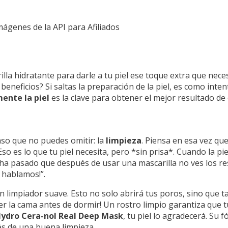
Imágenes de la API para Afiliados
lla hidratante para darle a tu piel ese toque extra que neces
s beneficios? Si saltas la preparación de la piel, es como inte
ente la piel
es la clave para obtener el mejor resultado de 
aso que no puedes omitir: la
limpieza
. Piensa en esa vez qu
 Eso es lo que tu piel necesita, pero *sin prisa*. Cuando la pie
Te ha pasado que después de usar una mascarilla no ves los 
o hablamos!”.
 limpiador suave. Esto no solo abrirá tus poros, sino que t
er la cama antes de dormir! Un rostro limpio garantiza que 
Hydro Cera-nol Real Deep Mask
, tu piel lo agradecerá. Su 
és de una buena limpieza.