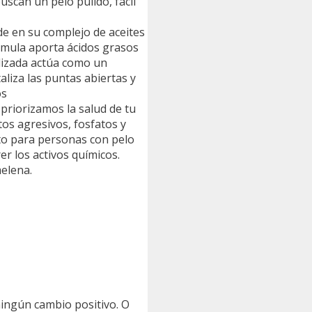
uscan un pelo pulido, fácil
 en su complejo de aceites
rmula aporta ácidos grasos
olizada actúa como un
liza las puntas abiertas y
os
orizamos la salud de tu
tos agresivos, fosfatos y
cto para personas con pelo
r los activos químicos.
melena.
ningún cambio positivo. O