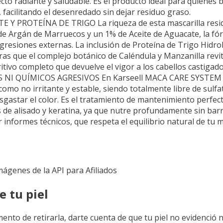
to radiante y saludable. Es el producto ideal para quienes b
 facilitando el desenredado sin dejar residuo graso.
ROTEÍNA DE TRIGO La riqueza de esta mascarilla reside
de Argán de Marruecos y un 1% de Aceite de Aguacate, la fó
agresiones externas. La inclusión de Proteína de Trigo Hidr
as que el complejo botánico de Caléndula y Manzanilla revita
tivo completo que devuelve el vigor a los cabellos castigad
I QUÍMICOS AGRESIVOS En Karseell MACA CARE SYSTEM pri
como no irritante y estable, siendo totalmente libre de sulfa
sgastar el color. Es el tratamiento de mantenimiento perfe
de alisado y keratina, ya que nutre profundamente sin barre
 informes técnicos, que respeta el equilibrio natural de tu 
Imágenes de la API para Afiliados
e tu piel
ento de retirarla, darte cuenta de que tu piel no evidenció 