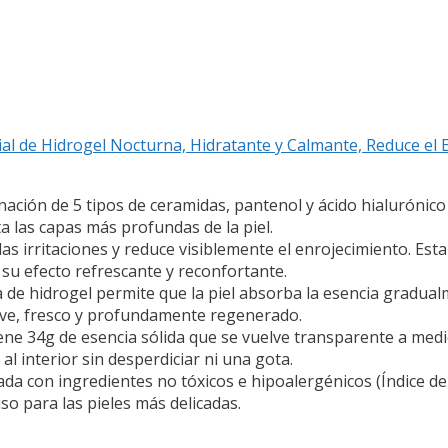
l de Hidrogel Nocturna, Hidratante y Calmante, Reduce el E
n de 5 tipos de ceramidas, pantenol y ácido hialurónico 
 las capas más profundas de la piel.
irritaciones y reduce visiblemente el enrojecimiento. Esta 
 su efecto refrescante y reconfortante.
hidrogel permite que la piel absorba la esencia gradualm
uave, fresco y profundamente regenerado.
34g de esencia sólida que se vuelve transparente a medid
 al interior sin desperdiciar ni una gota.
on ingredientes no tóxicos e hipoalergénicos (Índice de irr
so para las pieles más delicadas.