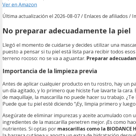
Ver en Amazon
Última actualización el 2026-08-07 / Enlaces de afiliados / 
No preparar adecuadamente la piel
Llegó el momento de cuidarse y decides utilizar una mascari
puesto a pensar si tu piel está lista para recibir todos eso
terreno rocoso: no se va a aguantar.
Preparar adecuadam
Importancia de la limpieza previa
Antes de aplicar cualquier producto en tu rostro, hay un p
un día agitado, y lo primero que hiciste fue lavarte la cara.
de maquillaje, la mascarilla no puede hacer su trabajo. ¿
Puede que tu piel esté diciendo “¡Ey, limpia primero y lueg
Asegúrate de eliminar impurezas y aceite acumulado con un
ingredientes de la mascarilla penetren mejor. ¡Es como hac
nutrientes. Si optas por
mascarillas como la BIODANCE 
la barrera cutánea y aporta un extra de hidratación despu