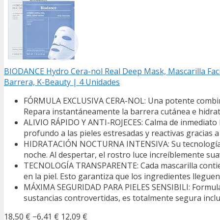
BIODANCE Hydro Cera-nol Real Deep Mask, Mascarilla Facia
Barrera, K-Beauty | 4 Unidades
FÓRMULA EXCLUSIVA CERA-NOL: Una potente combinació
Repara instantáneamente la barrera cutánea e hidrata
ALIVIO RÁPIDO Y ANTI-ROJECES: Calma de inmediato las 
profundo a las pieles estresadas y reactivas gracias a
HIDRATACIÓN NOCTURNA INTENSIVA: Su tecnología de 
noche. Al despertar, el rostro luce increíblemente s
TECNOLOGÍA TRANSPARENTE: Cada mascarilla contiene 
en la piel. Esto garantiza que los ingredientes lleguen
MÁXIMA SEGURIDAD PARA PIELES SENSIBILI: Formulada c
sustancias controvertidas, es totalmente segura inclu
18,50 €
−6,41 €
12,09 €