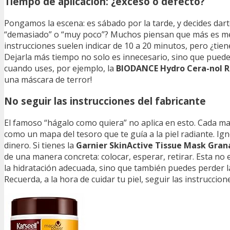
Tiempo de aplicación: ¿exceso o defecto?
Pongamos la escena: es sábado por la tarde, y decides dart
“demasiado” o “muy poco”? Muchos piensan que más es mejo
instrucciones suelen indicar de 10 a 20 minutos, pero ¿tie
Dejarla más tiempo no solo es innecesario, sino que puede p
cuando uses, por ejemplo, la
BIODANCE Hydro Cera-nol 
una máscara de terror!
No seguir las instrucciones del fabricante
El famoso “hágalo como quiera” no aplica en esto. Cada mas
como un mapa del tesoro que te guía a la piel radiante. Ig
dinero. Si tienes la
Garnier SkinActive Tissue Mask Gra
de una manera concreta: colocar, esperar, retirar. Esta no 
la hidratación adecuada, sino que también puedes perder l
Recuerda, a la hora de cuidar tu piel, seguir las instruccio