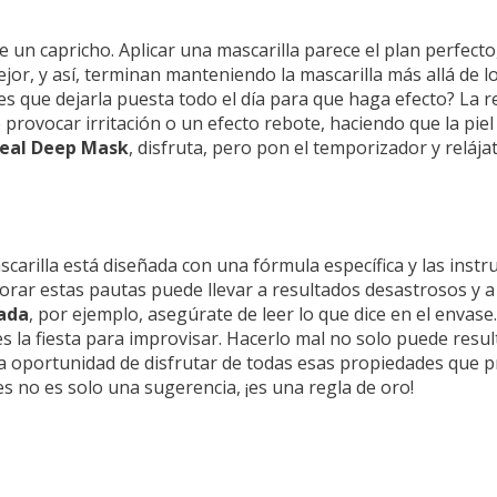
e un capricho. Aplicar una mascarilla parece el plan perfect
r, y así, terminan manteniendo la mascarilla más allá de l
nes que dejarla puesta todo el día para que haga efecto? La
rovocar irritación o un efecto rebote, haciendo que la piel d
Real Deep Mask
, disfruta, pero pon el temporizador y relájat
carilla está diseñada con una fórmula específica y las instr
norar estas pautas puede llevar a resultados desastrosos y 
nada
, por ejemplo, asegúrate de leer lo que dice en el envas
es la fiesta para improvisar. Hacerlo mal no solo puede resul
a oportunidad de disfrutar de todas esas propiedades que p
nes no es solo una sugerencia, ¡es una regla de oro!