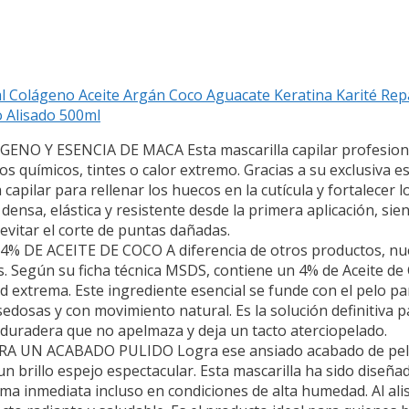
l Colágeno Aceite Argán Coco Aguacate Keratina Karité Rep
 Alisado 500ml
Y ESENCIA DE MACA Esta mascarilla capilar profesional d
s químicos, tintes o calor extremo. Gracias a su exclusiva 
 capilar para rellenar los huecos en la cutícula y fortalecer
ensa, elástica y resistente desde la primera aplicación, sie
 evitar el corte de puntas dañadas.
E ACEITE DE COCO A diferencia de otros productos, nues
les. Según su ficha técnica MSDS, contiene un 4% de Aceite 
d extrema. Este ingrediente esencial se funde con el pelo p
edosas y con movimiento natural. Es la solución definitiva 
n duradera que no apelmaza y deja un tacto aterciopelado.
A UN ACABADO PULIDO Logra ese ansiado acabado de pelu
n brillo espejo espectacular. Esta mascarilla ha sido diseñada
a inmediata incluso en condiciones de alta humedad. Al alisar