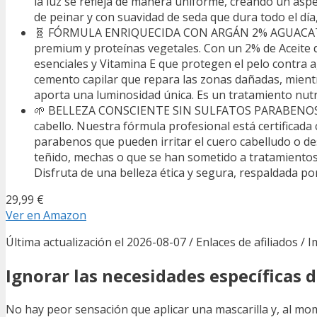
la luz se refleja de manera uniforme, creando un aspec
de peinar y con suavidad de seda que dura todo el día,
🧬 FÓRMULA ENRIQUECIDA CON ARGÁN 2% AGUACATE Y P
premium y proteínas vegetales. Con un 2% de Aceite 
esenciales y Vitamina E que protegen el pelo contra 
cemento capilar que repara las zonas dañadas, mientr
aporta una luminosidad única. Es un tratamiento nutri
🌱 BELLEZA CONSCIENTE SIN SULFATOS PARABENOS N
cabello. Nuestra fórmula profesional está certificada 
parabenos que pueden irritar el cuero cabelludo o de
teñido, mechas o que se han sometido a tratamientos 
Disfruta de una belleza ética y segura, respaldada por
29,99 €
Ver en Amazon
Última actualización el 2026-08-07 / Enlaces de afiliados / 
Ignorar las necesidades específicas d
No hay peor sensación que aplicar una mascarilla y, al mom