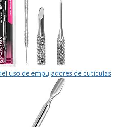
del uso de empujadores de cutículas