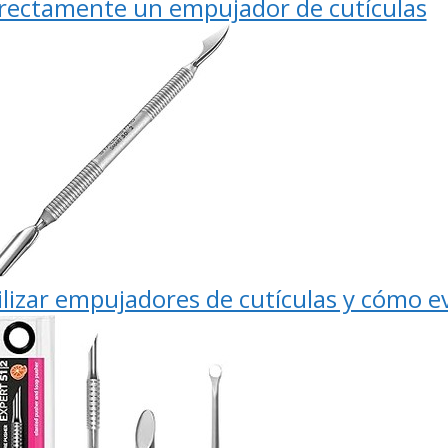
rrectamente un empujador de cutículas
lizar empujadores de cutículas y cómo ev