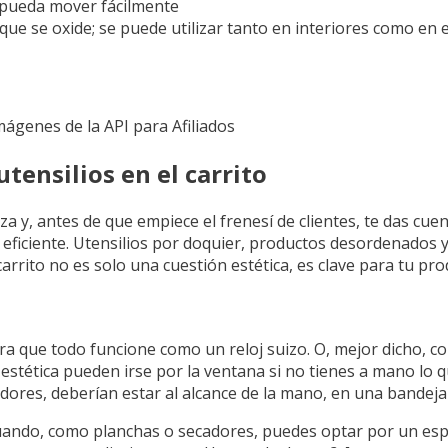
 pueda mover fácilmente
ue se oxide; se puede utilizar tanto en interiores como en 
Imágenes de la API para Afiliados
ensilios en el carrito
za y, antes de que empiece el frenesí de clientes, te das cuen
ficiente. Utensilios por doquier, productos desordenados y,
arrito no es solo una cuestión estética, es clave para tu pr
ara que todo funcione como un reloj suizo. O, mejor dicho, c
stética pueden irse por la ventana si no tienes a mano lo q
ores, deberían estar al alcance de la mano, en una bandeja
 cuando, como planchas o secadores, puedes optar por un e