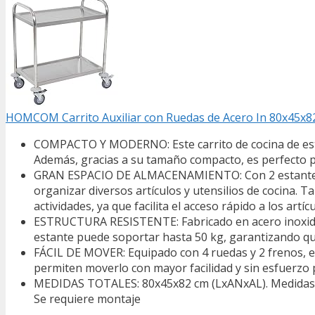
HOMCOM Carrito Auxiliar con Ruedas de Acero In 80x45x82
COMPACTO Y MODERNO: Este carrito de cocina de estil
Además, gracias a su tamaño compacto, es perfecto p
GRAN ESPACIO DE ALMACENAMIENTO: Con 2 estantes co
organizar diversos artículos y utensilios de cocina. 
actividades, ya que facilita el acceso rápido a los art
ESTRUCTURA RESISTENTE: Fabricado en acero inoxidabl
estante puede soportar hasta 50 kg, garantizando qu
FÁCIL DE MOVER: Equipado con 4 ruedas y 2 frenos, est
permiten moverlo con mayor facilidad y sin esfuerzo 
MEDIDAS TOTALES: 80x45x82 cm (LxANxAL). Medidas de
Se requiere montaje