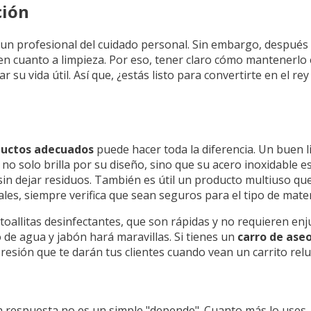
ción
e un profesional del cuidado personal. Sin embargo, después
 en cuanto a limpieza. Por eso, tener claro cómo mantenerlo
su vida útil. Así que, ¿estás listo para convertirte en el rey
ductos adecuados
puede hacer toda la diferencia. Un buen 
no solo brilla por su diseño, sino que su acero inoxidable e
 sin dejar residuos. También es útil un producto multiuso qu
les, siempre verifica que sean seguros para el tipo de materi
 toallitas desinfectantes, que son rápidas y no requieren en
o de agua y jabón hará maravillas. Si tienes un
carro de ase
presión que te darán tus clientes cuando vean un carrito relu
La respuesta no es un simple "depende". Cuanto más lo uses, 