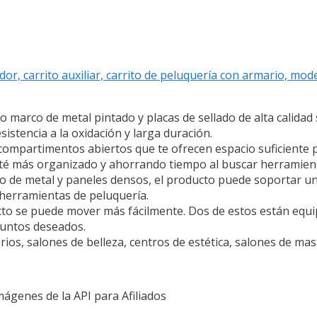
or, carrito auxiliar, carrito de peluquería con armario, mod
marco de metal pintado y placas de sellado de alta calidad s
sistencia a la oxidación y larga duración.
 compartimentos abiertos que te ofrecen espacio suficiente 
sté más organizado y ahorrando tiempo al buscar herramien
co de metal y paneles densos, el producto puede soportar un
herramientas de peluquería.
ducto se puede mover más fácilmente. Dos de estos están equ
puntos deseados.
ios, salones de belleza, centros de estética, salones de mas
Imágenes de la API para Afiliados