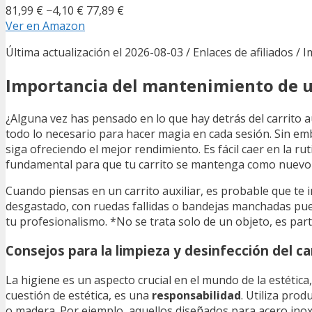
81,99 €
−4,10 €
77,89 €
Ver en Amazon
Última actualización el 2026-08-03 / Enlaces de afiliados / 
Importancia del mantenimiento de un 
¿Alguna vez has pensado en lo que hay detrás del carrito au
todo lo necesario para hacer magia en cada sesión. Sin e
siga ofreciendo el mejor rendimiento. Es fácil caer en la ru
fundamental para que tu carrito se mantenga como nuevo 
Cuando piensas en un carrito auxiliar, es probable que te 
desgastado, con ruedas fallidas o bandejas manchadas pue
tu profesionalismo. *No se trata solo de un objeto, es part
Consejos para la limpieza y desinfección del car
La higiene es un aspecto crucial en el mundo de la estética
cuestión de estética, es una
responsabilidad
. Utiliza prod
o madera. Por ejemplo, aquellos diseñados para acero inoxi