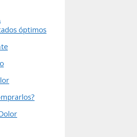
ltados óptimos
nte
lo
lor
omprarlos?
 Dolor