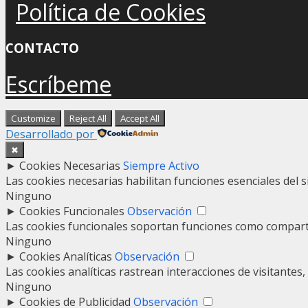
Política de Cookies
CONTACTO
Escríbeme
Customize
Reject All
Accept All
Desarrollado por
✖
►
Cookies Necesarias
Siempre Activo
Las cookies necesarias habilitan funciones esenciales del 
Ninguno
►
Cookies Funcionales
Observación
Las cookies funcionales soportan funciones como compartir
Ninguno
►
Cookies Analíticas
Observación
Las cookies analíticas rastrean interacciones de visitante
Ninguno
►
Cookies de Publicidad
Observación