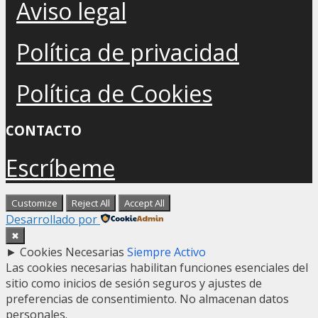
Aviso legal
Política de privacidad
Política de Cookies
CONTACTO
Escríbeme
Customize
Reject All
Accept All
Desarrollado por
✖
►
Cookies Necesarias
Siempre Activo
Las cookies necesarias habilitan funciones esenciales del
sitio como inicios de sesión seguros y ajustes de
preferencias de consentimiento. No almacenan datos
personales.