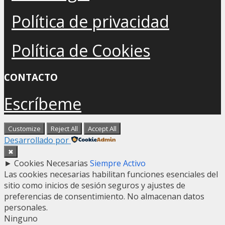
Política de privacidad
Política de Cookies
CONTACTO
Escríbeme
Customize
Reject All
Accept All
Desarrollado por
✖
►
Cookies Necesarias
Siempre Activo
Las cookies necesarias habilitan funciones esenciales del
sitio como inicios de sesión seguros y ajustes de
preferencias de consentimiento. No almacenan datos
personales.
Ninguno