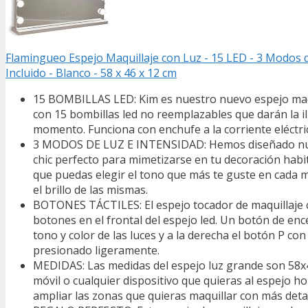
Flamingueo Espejo Maquillaje con Luz - 15 LED - 3 Modos d
Incluido - Blanco - 58 x 46 x 12 cm
15 BOMBILLAS LED: Kim es nuestro nuevo espejo maqu
con 15 bombillas led no reemplazables que darán la il
momento. Funciona con enchufe a la corriente eléctri
3 MODOS DE LUZ E INTENSIDAD: Hemos diseñado nuestr
chic perfecto para mimetizarse en tu decoración habit
que puedas elegir el tono que más te guste en cada m
el brillo de las mismas.
BOTONES TÁCTILES: El espejo tocador de maquillaje co
botones en el frontal del espejo led. Un botón de ence
tono y color de las luces y a la derecha el botón P con 
presionado ligeramente.
MEDIDAS: Las medidas del espejo luz grande son 58x48
móvil o cualquier dispositivo que quieras al espejo 
ampliar las zonas que quieras maquillar con más detal