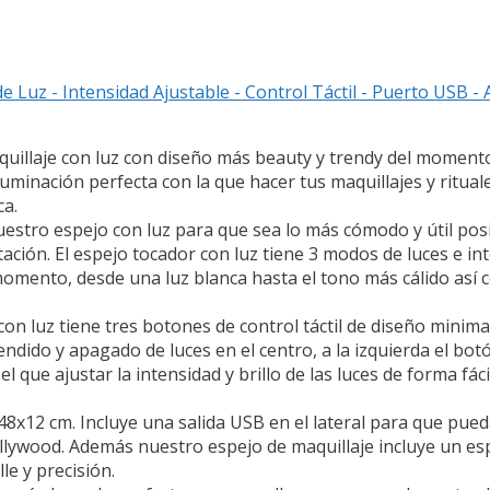
e Luz - Intensidad Ajustable - Control Táctil - Puerto USB 
illaje con luz con diseño más beauty y trendy del momento.
uminación perfecta con la que hacer tus maquillajes y ritual
ca.
o espejo con luz para que sea lo más cómodo y útil posib
ación. El espejo tocador con luz tiene 3 modos de luces e in
omento, desde una luz blanca hasta el tono más cálido así c
n luz tiene tres botones de control táctil de diseño minimal
ndido y apagado de luces en el centro, a la izquierda el bot
el que ajustar la intensidad y brillo de las luces de forma fá
x12 cm. Incluye una salida USB en el lateral para que pued
hollywood. Además nuestro espejo de maquillaje incluye un 
le y precisión.