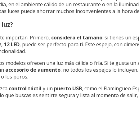
ía, en el ambiente cálido de un restaurante o en la iluminación
intas luces puede ahorrar muchos inconvenientes a la hora de 
 luz?
nte importan. Primero,
considera el tamaño
: si tienes un 
, 12 LED
, puede ser perfecto para ti. Este espejo, con dime
ncionalidad.
os modelos ofrecen una luz más cálida o fría. Si te gusta un
 un
accesorio de aumento
, no todos los espejos lo incluye
 o los poros.
ezca
control táctil
y un
puerto USB
, como el Flamingueo Esp
o que buscas es sentirte segura y lista al momento de salir,