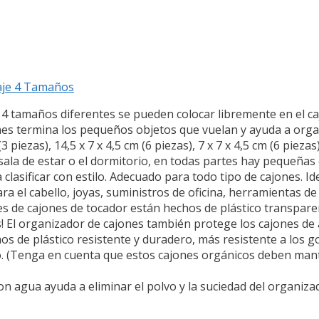
aje 4 Tamaños
 4 tamaños diferentes se pueden colocar libremente en el c
nes termina los pequeños objetos que vuelan y ayuda a orga
(3 piezas), 14,5 x 7 x 4,5 cm (6 piezas), 7 x 7 x 4,5 cm (6 piezas
, la sala de estar o el dormitorio, en todas partes hay pequeñ
 clasificar con estilo. Adecuado para todo tipo de cajones. 
a el cabello, joyas, suministros de oficina, herramientas de m
es de cajones de tocador están hechos de plástico transpare
! El organizador de cajones también protege los cajones d
s de plástico resistente y duradero, más resistente a los g
nito. (Tenga en cuenta que estos cajones orgánicos deben man
con agua ayuda a eliminar el polvo y la suciedad del organiz