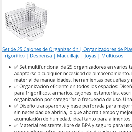
Set de 25 Cajones de Organización | Organizadores de Plá
Frigorífico | Despensa | Maquillaje | Joyas | Multiusos
✅ Set multifuncional de 25 organizadores en varios t
adaptarse a cualquier necesidad de almacenamiento. Pe
material de manualidades, herramientas pequeñas y m
✅ Organización eficiente en todos los espacios: Dise
para frigoríficos, armarios, cajones, estanterías, escr
organización por categorías o frecuencia de uso. Una
✅ Diseño transparente y base perforada para mejor ve
sin necesidad de abrirla, lo que ahorra tiempo y mejor
acumulación de humedad, ideal tanto para alimentos f
✅ Material resistente, libre de BPA y seguro para uso 
contenedores ofrecen una solución duradera y segura