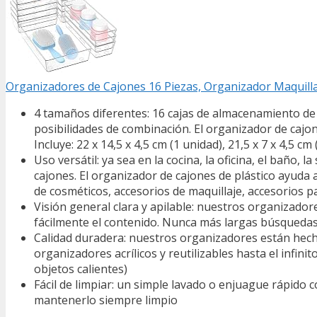
Organizadores de Cajones 16 Piezas, Organizador Maquill
4 tamaños diferentes: 16 cajas de almacenamiento de
posibilidades de combinación. El organizador de cajo
Incluye: 22 x 14,5 x 4,5 cm (1 unidad), 21,5 x 7 x 4,5 cm 
Uso versátil: ya sea en la cocina, la oficina, el baño
cajones. El organizador de cajones de plástico ayuda a
de cosméticos, accesorios de maquillaje, accesorios par
Visión general clara y apilable: nuestros organizador
fácilmente el contenido. Nunca más largas búsquedas
Calidad duradera: nuestros organizadores están hecho
organizadores acrílicos y reutilizables hasta el infi
objetos calientes)
Fácil de limpiar: un simple lavado o enjuague rápido 
mantenerlo siempre limpio