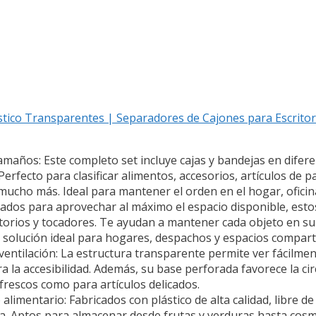
stico Transparentes | Separadores de Cajones para Escritor
amaños: Este completo set incluye cajas y bandejas en difer
rfecto para clasificar alimentos, accesorios, artículos de p
ucho más. Ideal para mantener el orden en el hogar, oficina
ñados para aprovechar al máximo el espacio disponible, est
itorios y tocadores. Te ayudan a mantener cada objeto en su s
 solución ideal para hogares, despachos y espacios compart
ntilación: La estructura transparente permite ver fácilment
a la accesibilidad. Además, su base perforada favorece la circ
rescos como para artículos delicados.
alimentario: Fabricados con plástico de alta calidad, libre de
. Aptos para almacenar desde frutas y verduras hasta cosm