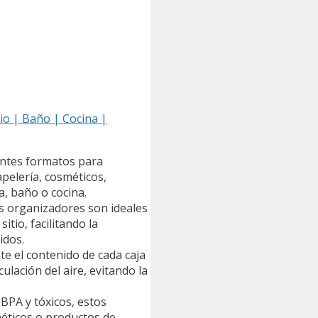
io | Baño | Cocina |
entes formatos para
apelería, cosméticos,
, baño o cocina.
os organizadores son ideales
itio, facilitando la
idos.
e el contenido de cada caja
ulación del aire, evitando la
 BPA y tóxicos, estos
éticos o productos de