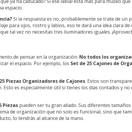
 que ya ha caducado? Si ese labial está más para museo que 
a espacio.
encia?
Si la respuesta es no, probablemente se trate de un
je para ojos, rostro y labios, eso te dará una idea clara de
 que tal vez no necesitas tres iluminadores iguales. ¡Aprovec
mento de pensar en la organización.
No todos los organiza
zar el espacio. Por ejemplo, los
Set de 25 Cajones de Org
25 Piezas Organizadores de Cajones
. Estos son transpare
. Esto es especialmente útil si tienes los días contados y n
6 Piezas
pueden ser tu gran aliado. Sus diferentes tamaños 
ma de organización que no solo es funcional, sino que tambi
ucto, lo tendrás al alcance de la mano.