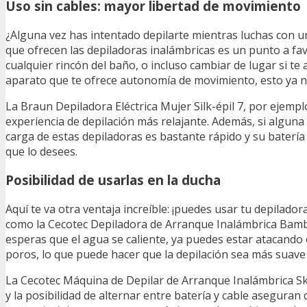
Uso sin cables: mayor libertad de movimiento
¿Alguna vez has intentado depilarte mientras luchas con u
que ofrecen las depiladoras inalámbricas es un punto a fa
cualquier rincón del baño, o incluso cambiar de lugar si te 
aparato que te ofrece autonomía de movimiento, esto ya n
La Braun Depiladora Eléctrica Mujer Silk-épil 7, por ejempl
experiencia de depilación más relajante. Además, si alguna 
carga de estas depiladoras es bastante rápido y su baterí
que lo desees.
Posibilidad de usarlas en la ducha
Aquí te va otra ventaja increíble: ¡puedes usar tu depilado
como la Cecotec Depiladora de Arranque Inalámbrica Bamba
esperas que el agua se caliente, ya puedes estar atacando 
poros, lo que puede hacer que la depilación sea más suav
La Cecotec Máquina de Depilar de Arranque Inalámbrica Ski
y la posibilidad de alternar entre batería y cable asegur