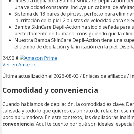
Nuestra depiladora Bamba SkinCare Depil-Action tiene
una velocidad constante. Incluye un cabezal de afeitado
Sistema de 18 pares de pinzas, perfecto para eliminar
la irritación de la piel. 2 ajustes de velocidad para se
Bamba SkinCare Depil-Action ha sido diseñada para s
perfectamente en tu mano, consiguiendo que la elimina
Nuestra Bamba SkinCare Depil-Action tiene una super
el tiempo de depilación y la irritación en la piel. Dise
24,90 €
Ver en Amazon
Última actualización el 2026-08-03 / Enlaces de afiliados / 
Comodidad y conveniencia
Cuando hablamos de depilación, la comodidad es clave. Dem
cansada y todo lo que quieres es un rato de relax. En ese
poco abrumadora. En este contexto, las depiladoras inalá
conveniencia
. Aquí te cuento por qué son ideales, espec