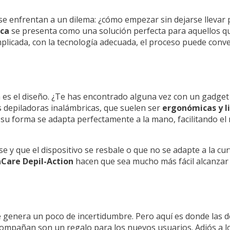
se enfrentan a un dilema: ¿cómo empezar sin dejarse llevar 
ica
se presenta como una solución perfecta para aquellos q
licada, con la tecnología adecuada, el proceso puede conve
a es el diseño. ¿Te has encontrado alguna vez con un gadge
 depiladoras inalámbricas, que suelen ser
ergonómicas y l
 su forma se adapta perfectamente a la mano, facilitando el
 y que el dispositivo se resbale o que no se adapte a la curv
Care Depil-Action
hacen que sea mucho más fácil alcanzar á
genera un poco de incertidumbre. Pero aquí es donde las d
ompañan son un regalo para los nuevos usuarios. Adiós a l