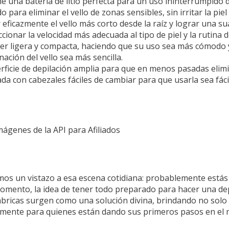
 una batería de litio perfecta para un uso ininterrumpido 
 para eliminar el vello de zonas sensibles, sin irritar la piel
 eficazmente el vello más corto desde la raíz y lograr una s
leccionar la velocidad más adecuada al tipo de piel y la rutina 
er ligera y compacta, haciendo que su uso sea más cómodo 
ción del vello sea más sencilla.
ficie de depilación amplia para que en menos pasadas elimi
ñada con cabezales fáciles de cambiar para que usarla sea fácil
Imágenes de la API para Afiliados
os un vistazo a esa escena cotidiana: probablemente estás e
 momento, la idea de tener todo preparado para hacer una d
mbricas surgen como una solución divina, brindando no solo
ialmente para quienes están dando sus primeros pasos en el 