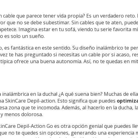
n cable que parece tener vida propia? Es un verdadero reto.
vor que no se debe subestimar. Sin cables que te aten, pued
apetece. Imagina estar en tu sofá, viendo tu serie favorita m
o es solo un sueño.
o, es fantástica en este sentido. Su diseño inalámbrico te pe
vez te has preguntado si necesitas un cable por si acaso, res
a típica ofrece una buena autonomía. Así, no te quedas en mi
ra inalámbrica en la ducha! ¿A qué suena bien? Muchas de ella
 SkinCare Depil-action. Esto significa que puedes
optimiz
esa zona que te incomoda. Además, al hacerlo en la ducha, l
e y menos dolorosa.
nCare Depil-Action Go es otra opción genial que puedes llev
an que no te quedes sin opciones, generando una experiencia