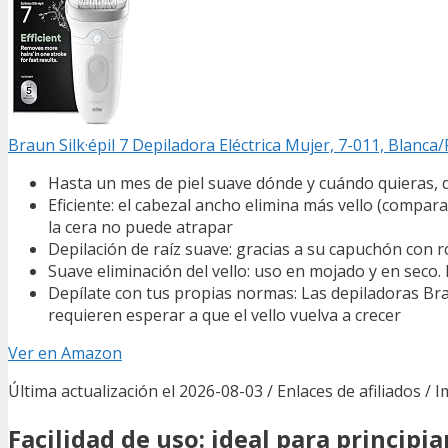
Braun Silk·épil 7 Depiladora Eléctrica Mujer, 7-011, Blanca
Hasta un mes de piel suave dónde y cuándo quieras, 
Eficiente: el cabezal ancho elimina más vello (compara
la cera no puede atrapar
Depilación de raíz suave: gracias a su capuchón con r
Suave eliminación del vello: uso en mojado y en seco
Depílate con tus propias normas: Las depiladoras Bra
requieren esperar a que el vello vuelva a crecer
Ver en Amazon
Última actualización el 2026-08-03 / Enlaces de afiliados / 
Facilidad de uso: ideal para principi