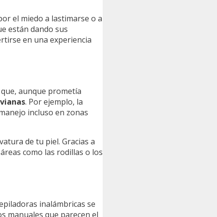
por el miedo a lastimarse o a
ue están dando sus
rtirse en una experiencia
t que, aunque prometía
ivianas
. Por ejemplo, la
 manejo incluso en zonas
atura de tu piel. Gracias a
reas como las rodillas o los
epiladoras inalámbricas se
os manuales que parecen el